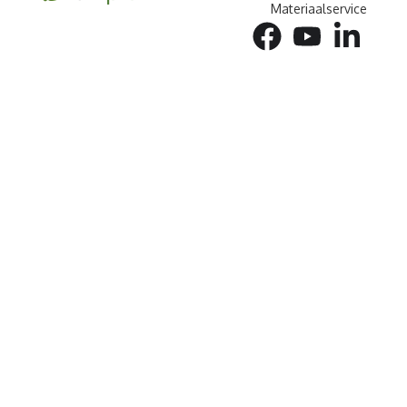
Materiaalservice
facebook
youtube
linkedin