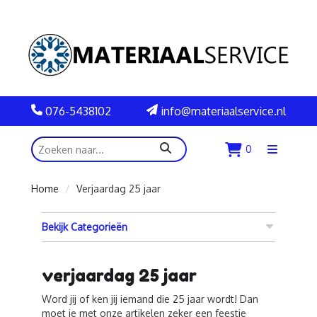
076-5438102
info@materiaalservice.nl
zoeken
0
Menu
openen
Home
Verjaardag 25 jaar
Bekijk Categorieën
verjaardag 25 jaar
Word jij of ken jij iemand die 25 jaar wordt! Dan
moet je met onze artikelen zeker een feestje