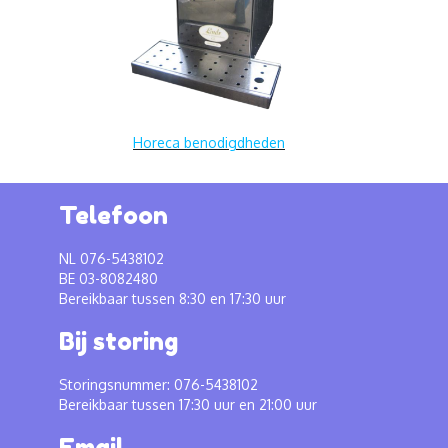
Horeca benodigdheden
Telefoon
NL 076-5438102
BE 03-8082480
Bereikbaar tussen 8:30 en 17:30 uur
Bij storing
Storingsnummer: 076-5438102
Bereikbaar tussen 17:30 uur en 21:00 uur
Email