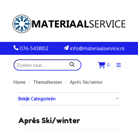
076-5438102
info@materiaalservice.nl
zoeken
0
Menu
openen
Home
Themafeesten
Aprés Ski/winter
Bekijk Categorieën
Aprés Ski/winter