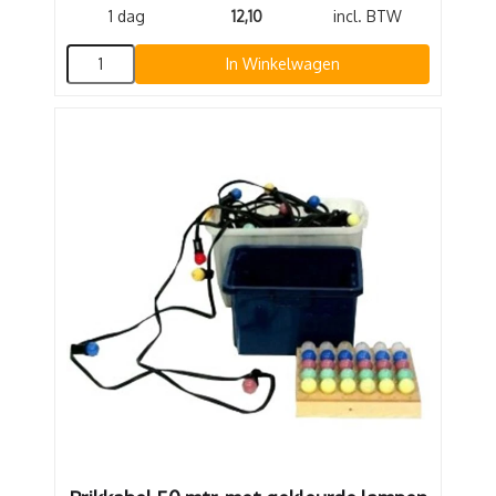
1 dag
12,10
incl. BTW
In Winkelwagen