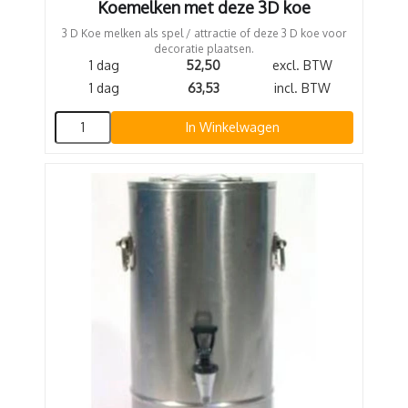
Koemelken met deze 3D koe
3 D Koe melken als spel / attractie of deze 3 D koe voor
decoratie plaatsen.
1 dag
52,50
excl. BTW
1 dag
63,53
incl. BTW
In Winkelwagen