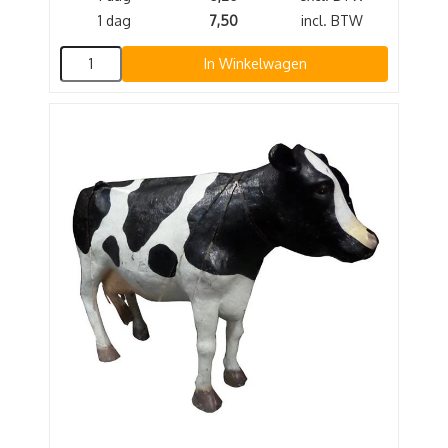
1 dag
7,50
incl. BTW
In Winkelwagen