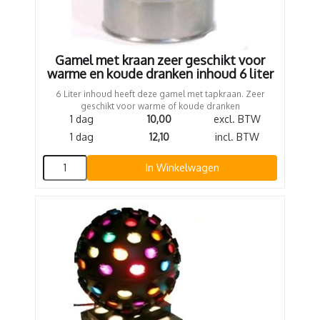
Gamel met kraan zeer geschikt voor
warme en koude dranken inhoud 6 liter
6 Liter inhoud heeft deze gamel met tapkraan. Zeer
geschikt voor warme of koude dranken
1 dag
10,00
excl. BTW
1 dag
12,10
incl. BTW
In Winkelwagen