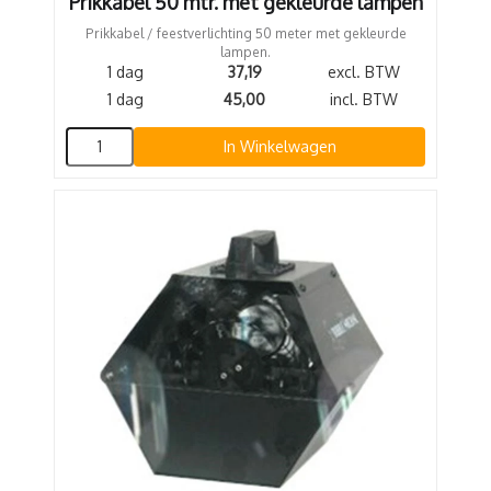
Prikkabel 50 mtr. met gekleurde lampen
Prikkabel / feestverlichting 50 meter met gekleurde
lampen.
1 dag
37,19
excl. BTW
1 dag
45,00
incl. BTW
In Winkelwagen