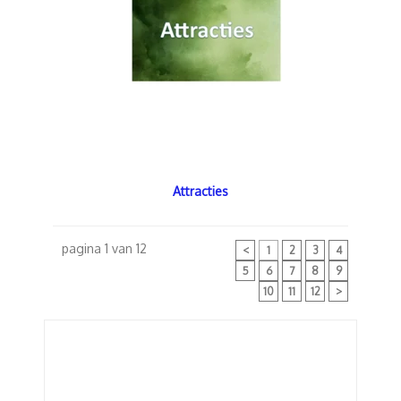
Attracties
pagina 1 van 12
<
1
2
3
4
5
6
7
8
9
10
11
12
>