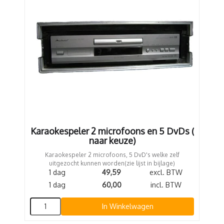
Karaokespeler 2 microfoons en 5 DvDs (
naar keuze)
Karaokespeler 2 microfoons, 5 DvD's welke zelf
uitgezocht kunnen worden(zie lijst in bijlage)
1 dag
49,59
excl. BTW
1 dag
60,00
incl. BTW
In Winkelwagen