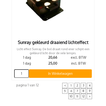
Sunray gekleurd draaiend lichteffect
Licht effect Sunray. De bol draait rond ener schijnt een
gekleurd licht door de vele lensjes.
1 dag
20,66
excl. BTW
1 dag
25,00
incl. BTW
In Winkelwagen
pagina 1 van 12
<
1
2
3
4
5
6
7
8
9
10
11
12
>