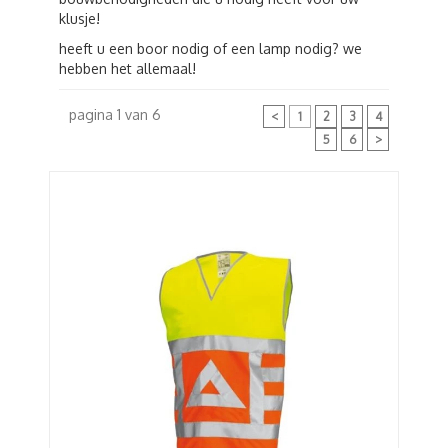
klusje!
heeft u een boor nodig of een lamp nodig? we
hebben het allemaal!
pagina 1 van 6
<
1
2
3
4
5
6
>