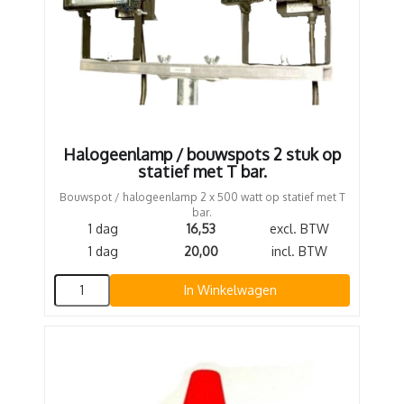
Halogeenlamp / bouwspots 2 stuk op
statief met T bar.
Bouwspot / halogeenlamp 2 x 500 watt op statief met T
bar.
1 dag
16,53
excl. BTW
1 dag
20,00
incl. BTW
In Winkelwagen