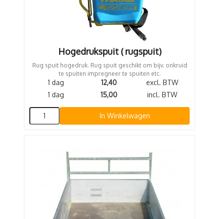
Hogedrukspuit ( rugspuit)
Rug spuit hogedruk. Rug spuit geschikt om bijv. onkruid
te spuiten impregneer te spuiten etc.
1 dag
12,40
excl. BTW
1 dag
15,00
incl. BTW
In Winkelwagen