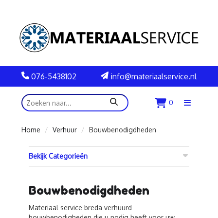
076-5438102
info@materiaalservice.nl
zoeken
0
Menu
openen
Home
Verhuur
Bouwbenodigdheden
Bekijk Categorieën
Bouwbenodigdheden
Materiaal service breda verhuurd
bouwbenodigheden die u nodig heeft voor uw