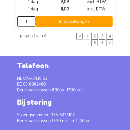
1 dag
9,09
excl. BTW
1 dag
11,00
incl. BTW
In Winkelwagen
pagina 1 van 6
<
1
2
3
4
5
6
>
Telefoon
NL 076-5438102
BE 03-8082480
Bereikbaar tussen 8:30 en 17:30 uur
Bij storing
Storingsnummer: 076-5438102
Bereikbaar tussen 17:30 uur en 21:00 uur