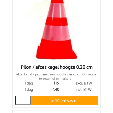
Pilon / afzet kegel hoogte 0,20 cm
Afzet kegel / pilon met een hoogte van 20 cm Om iets af
te zetten of te markeren.
1 dag
1,16
excl. BTW
1 dag
1,40
incl. BTW
In Winkelwagen