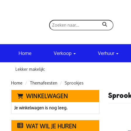
zoeken
Home
Verkoop
Verhuur
Lekker makelijk:
Home
Themafeesten
Sprookjes
Sprook
WINKELWAGEN
Je winkelwagen is nog leeg.
WAT WIL JE HUREN