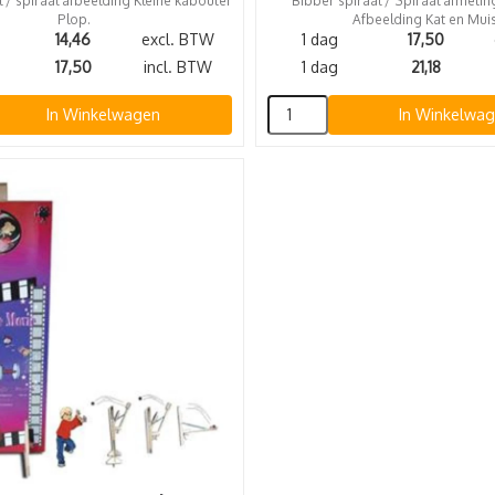
 / spiraal afbeelding Kleine kabouter
Bibber spiraal / Spiraal afmeti
Plop.
Afbeelding Kat en Muis
14,46
excl. BTW
1 dag
17,50
17,50
incl. BTW
1 dag
21,18
In Winkelwagen
In Winkelwa