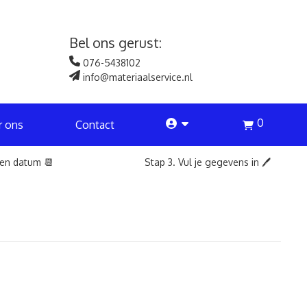
Bel ons gerust:
076-5438102
info@materiaalservice.nl
0
account
r ons
Contact
een datum 📆
Stap 3. Vul je gegevens in 🖊️