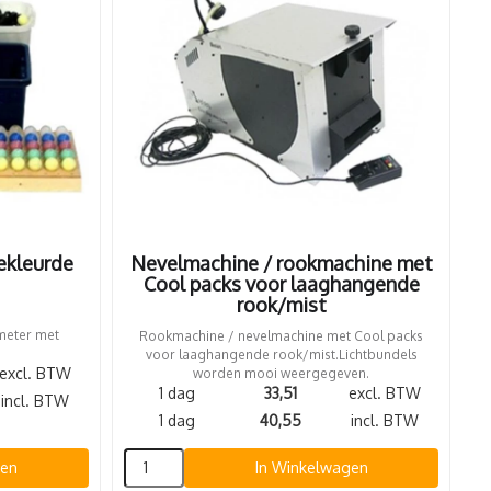
gekleurde
Nevelmachine / rookmachine met
Cool packs voor laaghangende
rook/mist
 meter met
Rookmachine / nevelmachine met Cool packs
voor laaghangende rook/mist.Lichtbundels
excl. BTW
worden mooi weergegeven.
1 dag
33,51
excl. BTW
incl. BTW
1 dag
40,55
incl. BTW
gen
In Winkelwagen