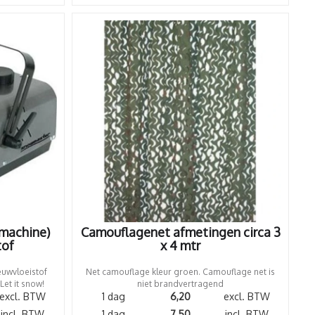
machine)
Camouflagenet afmetingen circa 3
tof
x 4 mtr
euwvloeistof
Net camouflage kleur groen. Camouflage net is
et it snow!
niet brandvertragend
excl. BTW
1 dag
6,20
excl. BTW
incl. BTW
1 dag
7,50
incl. BTW