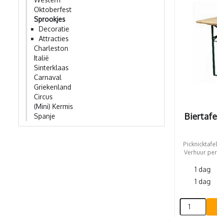
Oktoberfest
Sprookjes
Decoratie
Attracties
Charleston
Italië
Sinterklaas
Carnaval
Griekenland
Circus
(Mini) Kermis
Biertafe
Spanje
Picknicktafel
Verhuur per
1 dag
1 dag