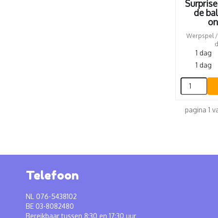
Surprise
de bal
on
Werpspel / 
d
1 dag
1 dag
pagina 1 v
Telefoon
NL 076-5438102
BE 03-8082480
Bereikbaar tussen 8:30 en 17:30 uur