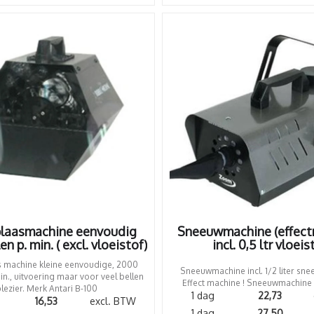
blaasmachine eenvoudig
Sneeuwmachine (effect
n p. min. ( excl. vloeistof)
incl. 0,5 ltr vloeis
s machine kleine eenvoudige, 2000
Sneeuwmachine incl. 1/2 liter sne
in., uitvoering maar voor veel bellen
Effect machine ! Sneeuwmachine L
lezier. Merk Antari B-100
1 dag
22,73
16,53
excl. BTW
1 dag
27,50