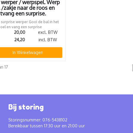
 werper / werpspel. Werp
 /zakje naar de roos en
tvang een surprise.
surprise werper Gooi de bal in het
oel en vang een surprise
20,00
excl. BTW
24,20
incl. BTW
In Winkelwagen
an 17
Bij storing
Storingsnummer: 076-5438102
Bereikbaar tussen 17:30 uur en 21:00 uur