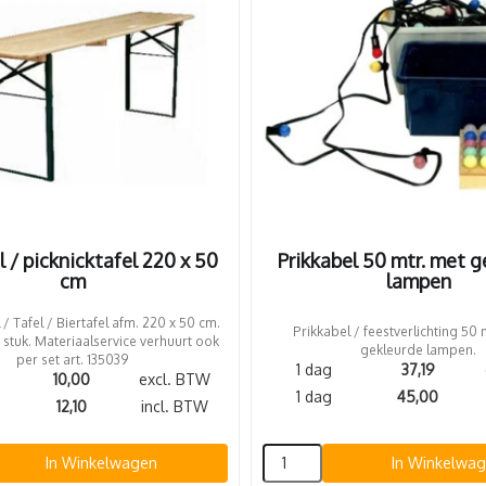
l / picknicktafel 220 x 50
Prikkabel 50 mtr. met 
cm
lampen
 / Tafel / Biertafel afm. 220 x 50 cm.
Prikkabel / feestverlichting 50
 stuk. Materiaalservice verhuurt ook
gekleurde lampen.
per set art. 135039
1 dag
37,19
10,00
excl. BTW
1 dag
45,00
12,10
incl. BTW
In Winkelwagen
In Winkelwa