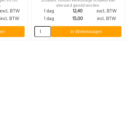
ngen 90 cm.
Schatkist. Houten eenvoudige schatkist kan
.
uiteraard gevuld worden.
excl. BTW
1 dag
12,40
excl. BTW
incl. BTW
1 dag
15,00
incl. BTW
gen
In Winkelwagen