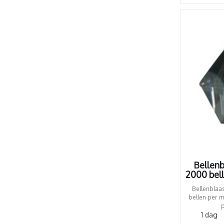
Bellen
2000 belle
Bellenblaa
bellen per m
p
1 dag