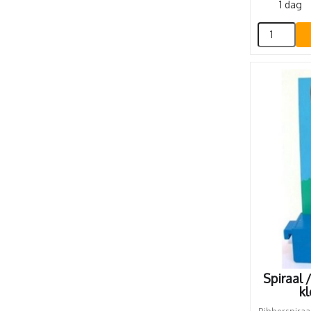
1 dag
Spiraal 
kl