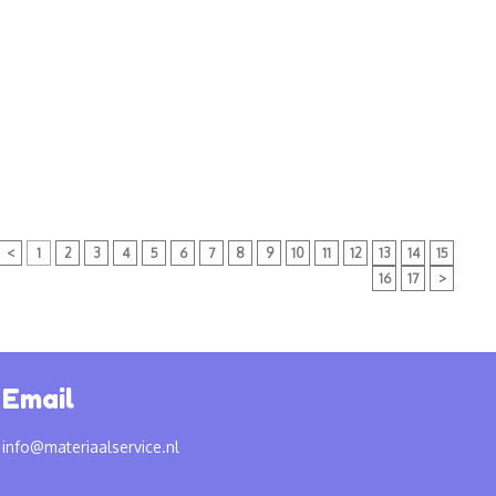
<
1
2
3
4
5
6
7
8
9
10
11
12
13
14
15
16
17
>
Email
info@materiaalservice.nl