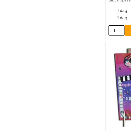
Bibberspiraal
1 dag
1 dag