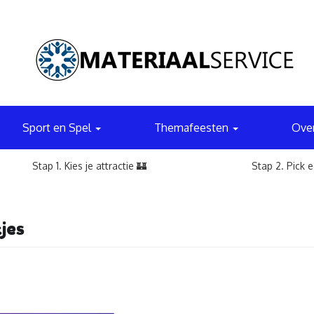
Sport en Spel
Themafeesten
Ove
Stap 1. Kies je attractie 🏰
Stap 2. Pick 
jes