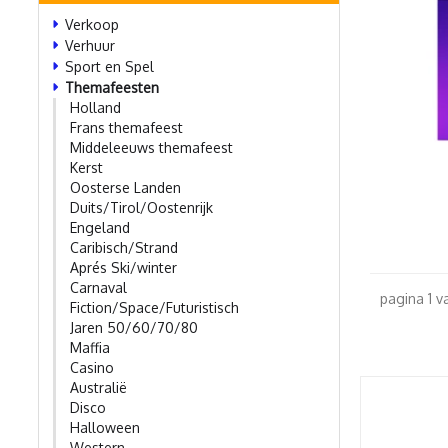
Verkoop
Verhuur
Sport en Spel
Themafeesten
Holland
Frans themafeest
Middeleeuws themafeest
Kerst
Oosterse Landen
Duits/Tirol/Oostenrijk
Engeland
Caribisch/Strand
Aprés Ski/winter
Carnaval
pagina 1 v
Fiction/Space/Futuristisch
Jaren 50/60/70/80
Maffia
Casino
Australië
Disco
Halloween
Western