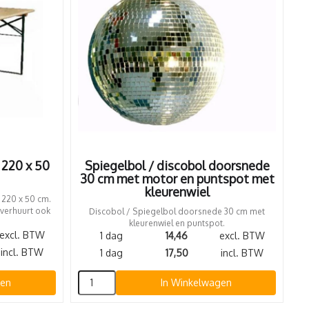
l 220 x 50
Spiegelbol / discobol doorsnede
30 cm met motor en puntspot met
kleurenwiel
. 220 x 50 cm.
 verhuurt ook
Discobol / Spiegelbol doorsnede 30 cm met
kleurenwiel en puntspot.
excl. BTW
1 dag
14,46
excl. BTW
incl. BTW
1 dag
17,50
incl. BTW
gen
In Winkelwagen