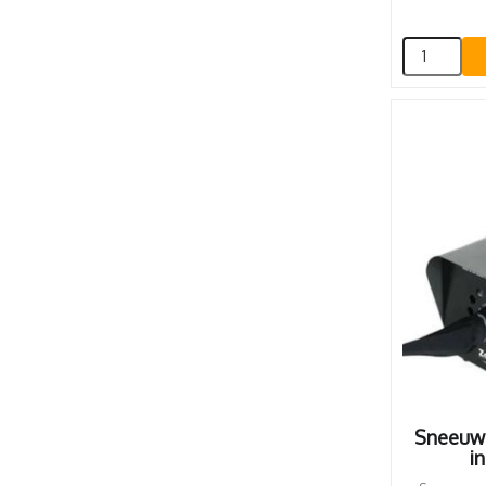
Sneeuwm
in