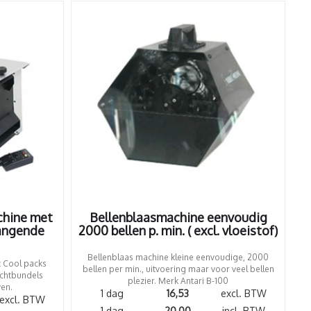
chine met
Bellenblaasmachine eenvoudig
hangende
2000 bellen p. min. ( excl. vloeistof)
Bellenblaas machine kleine eenvoudige, 2000
 Cool packs
bellen per min., uitvoering maar voor veel bellen
chtbundels
plezier. Merk Antari B-100
en.
1 dag
16,53
excl. BTW
excl. BTW
1 dag
20,00
incl. BTW