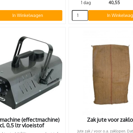
1 dag
40,55
In Winkelwagen
In Winkelwa
achine (effectmachine)
Zak jute voor zakl
cl. 0,5 ltr vloeistof
Jute zak / voor o.a. zaklopen. Dat