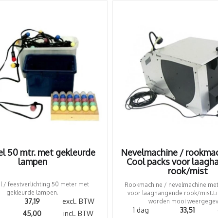
el 50 mtr. met gekleurde
Nevelmachine / rookma
lampen
Cool packs voor laag
rook/mist
l / feestverlichting 50 meter met
Rookmachine / nevelmachine met
gekleurde lampen.
voor laaghangende rook/mist.Li
37,19
excl. BTW
worden mooi weergegev
1 dag
33,51
45,00
incl. BTW