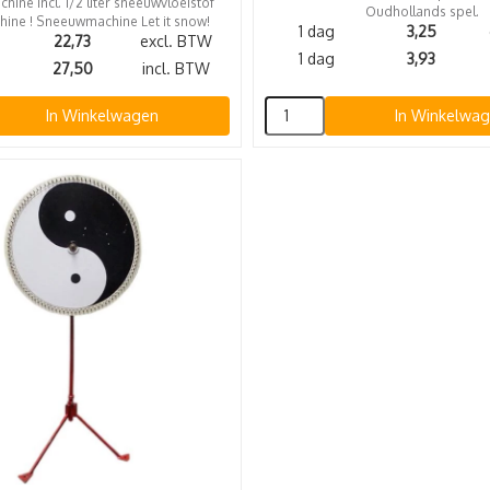
ine incl. 1/2 liter sneeuwvloeistof
Oudhollands spel.
hine ! Sneeuwmachine Let it snow!
1 dag
3,25
22,73
excl. BTW
1 dag
3,93
27,50
incl. BTW
In Winkelwagen
In Winkelwa