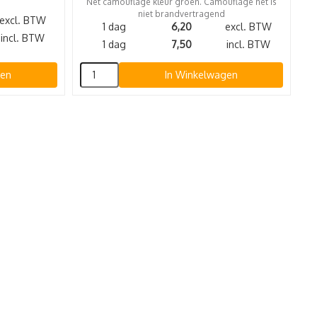
Net camouflage kleur groen. Camouflage net is
niet brandvertragend
excl. BTW
1 dag
6,20
excl. BTW
incl. BTW
1 dag
7,50
incl. BTW
gen
In Winkelwagen