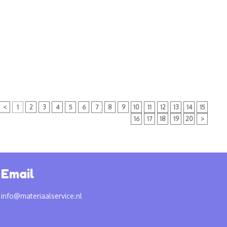
<
1
2
3
4
5
6
7
8
9
10
11
12
13
14
15
16
17
18
19
20
>
Email
info@materiaalservice.nl