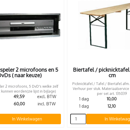
speler 2 microfoons en 5
Biertafel / picknicktafe
vDs ( naar keuze)
cm
Picknicktafel / Tafel / Biertafel afm
er 2 microfoons, 5 DvD's welke zelf
Verhuur per stuk. Materiaalservice
 kunnen worden(zie lijst in bijlage)
per set art. 135039
49,59
excl. BTW
1 dag
10,00
60,00
incl. BTW
1 dag
12,10
In Winkelwagen
In Winkelwa