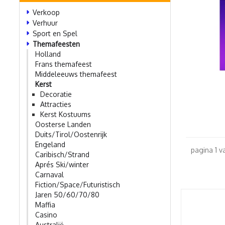
Verkoop
Verhuur
Sport en Spel
Themafeesten
Holland
Frans themafeest
Middeleeuws themafeest
Kerst
Decoratie
Attracties
Kerst Kostuums
Oosterse Landen
Duits/Tirol/Oostenrijk
Engeland
pagina 1 v
Caribisch/Strand
Aprés Ski/winter
Carnaval
Fiction/Space/Futuristisch
Jaren 50/60/70/80
Maffia
Casino
Australië