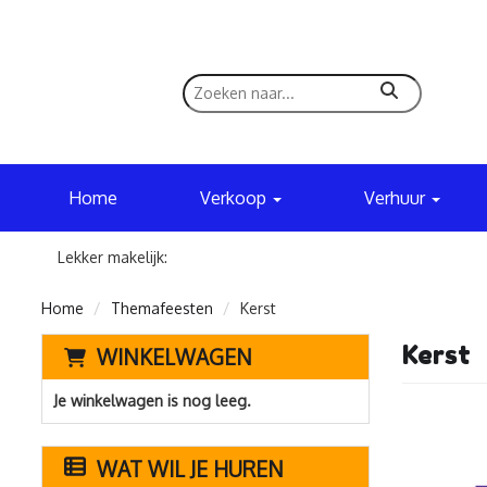
zoeken
Home
Verkoop
Verhuur
Lekker makelijk:
Home
Themafeesten
Kerst
Kerst
WINKELWAGEN
Je winkelwagen is nog leeg.
WAT WIL JE HUREN