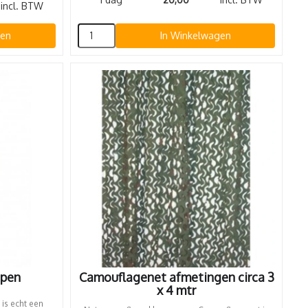
incl. BTW
gen
In Winkelwagen
open
Camouflagenet afmetingen circa 3
x 4 mtr
 is echt een