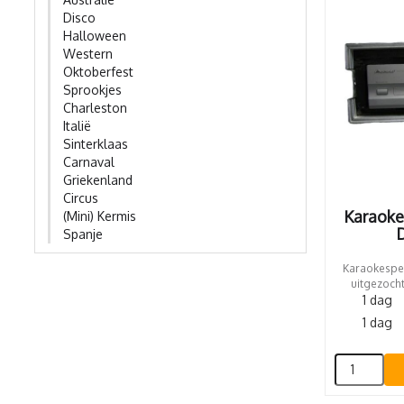
Disco
Halloween
Western
Oktoberfest
Sprookjes
Charleston
Italië
Sinterklaas
Carnaval
Griekenland
Circus
Karaoke
(Mini) Kermis
D
Spanje
Karaokespel
uitgezocht
1 dag
1 dag