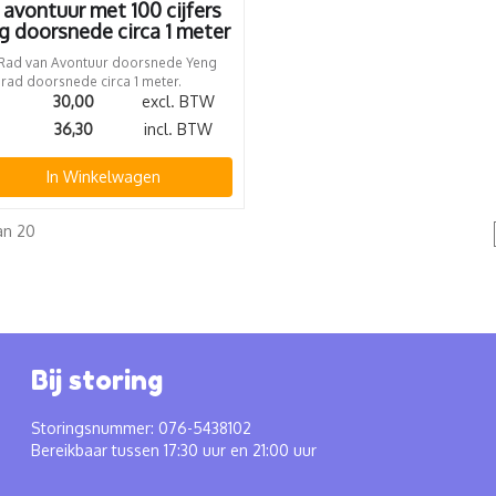
avontuur met 100 cijfers
g doorsnede circa 1 meter
s Rad van Avontuur doorsnede Yeng
rad doorsnede circa 1 meter.
30,00
excl. BTW
36,30
incl. BTW
In Winkelwagen
an 20
Bij storing
Storingsnummer: 076-5438102
Bereikbaar tussen 17:30 uur en 21:00 uur