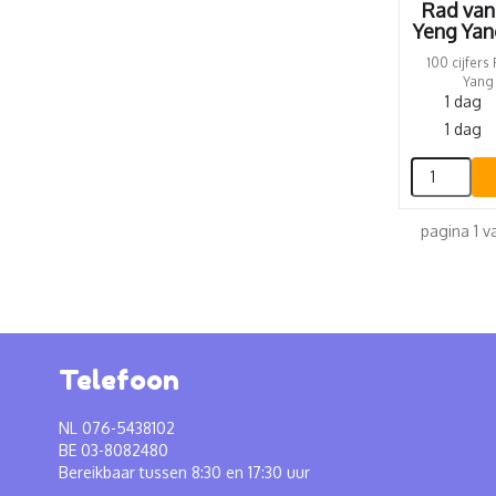
Rad van 
Yeng Yan
100 cijfer
Yang 
1 dag
1 dag
pagina 1 v
Telefoon
NL 076-5438102
BE 03-8082480
Bereikbaar tussen 8:30 en 17:30 uur