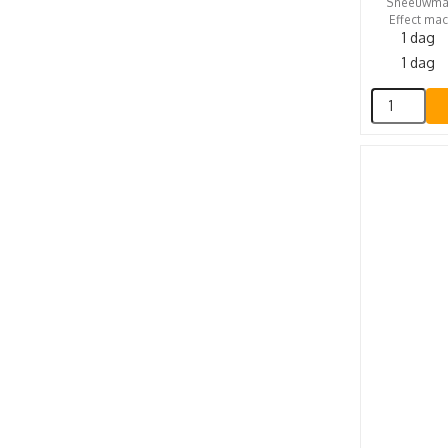
Sneeuwmach
Effect mac
1 dag
1 dag