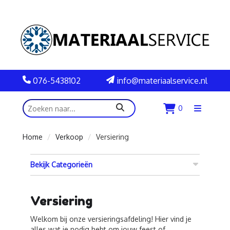
076-5438102
info@materiaalservice.nl
zoeken
0
Menu
openen
Home
Verkoop
Versiering
Bekijk Categorieën
Versiering
Welkom bij onze versieringsafdeling! Hier vind je
alles wat je nodig hebt om jouw feest of