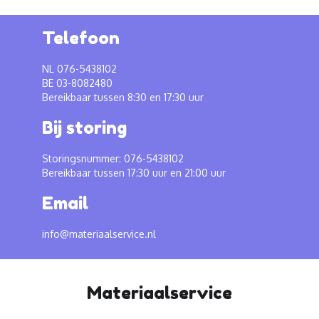
Telefoon
NL 076-5438102
BE 03-8082480
Bereikbaar tussen 8:30 en 17:30 uur
Bij storing
Storingsnummer: 076-5438102
Bereikbaar tussen 17:30 uur en 21:00 uur
Email
info@materiaalservice.nl
Materiaalservice