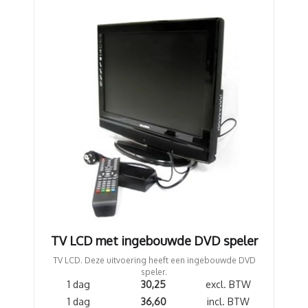
TV LCD met ingebouwde DVD speler
TV LCD. Deze uitvoering heeft een ingebouwde DVD
speler.
1 dag
30,25
excl. BTW
1 dag
36,60
incl. BTW