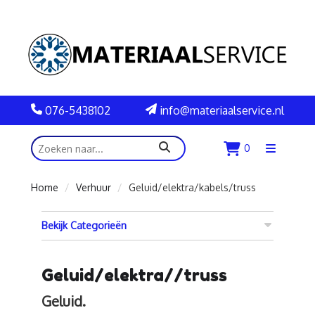
076-5438102
info@materiaalservice.nl
zoeken
0
Menu
openen
Home
Verhuur
Geluid/elektra/kabels/truss
Bekijk Categorieën
Geluid/elektra//truss
Geluid.