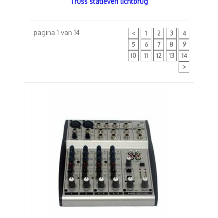
Truss statieven lichtbrug
pagina 1 van 14
<
1
2
3
4
5
6
7
8
9
10
11
12
13
14
>