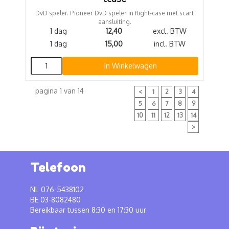
DvD speler. Pioneer DvD speler in flight-case met scart
aansluiting.
1 dag
12,40
excl. BTW
1 dag
15,00
incl. BTW
In Winkelwagen
pagina 1 van 14
<
1
2
3
4
5
6
7
8
9
10
11
12
13
14
>
Telefoon
NL 076-5438102
BE 03-8082480
Bereikbaar tussen 8:30 en 17:30 uur