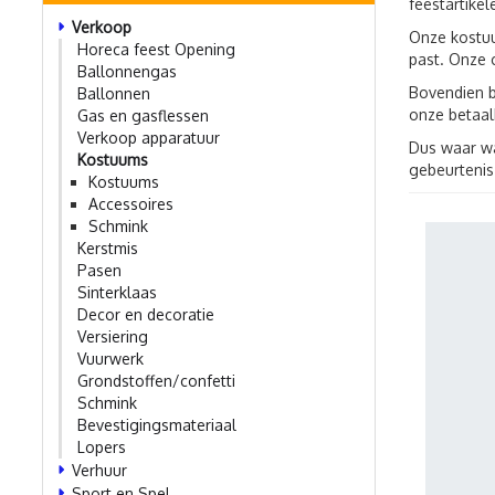
feestartike
Verkoop
Onze kostuum
Horeca feest Opening
past. Onze 
Ballonnengas
Bovendien b
Ballonnen
onze betaalb
Gas en gasflessen
Verkoop apparatuur
Dus waar wa
Kostuums
gebeurtenis
Kostuums
Accessoires
Schmink
Kerstmis
Pasen
Sinterklaas
Decor en decoratie
Versiering
Vuurwerk
Grondstoffen/confetti
Schmink
Bevestigingsmateriaal
Lopers
Verhuur
Sport en Spel