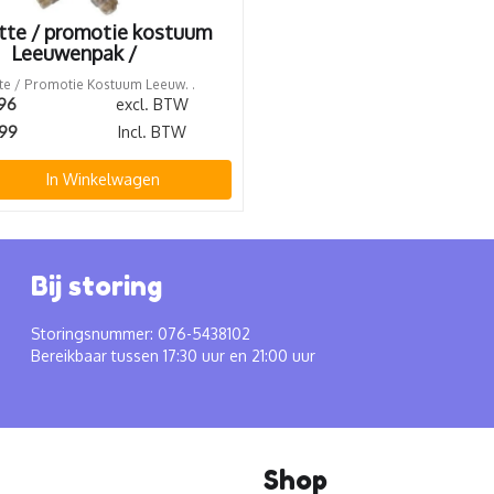
te / promotie kostuum
Leeuwenpak /
e / Promotie Kostuum Leeuw. .
,96
excl. BTW
,99
Incl. BTW
In Winkelwagen
Bij storing
Storingsnummer: 076-5438102
Bereikbaar tussen 17:30 uur en 21:00 uur
Shop