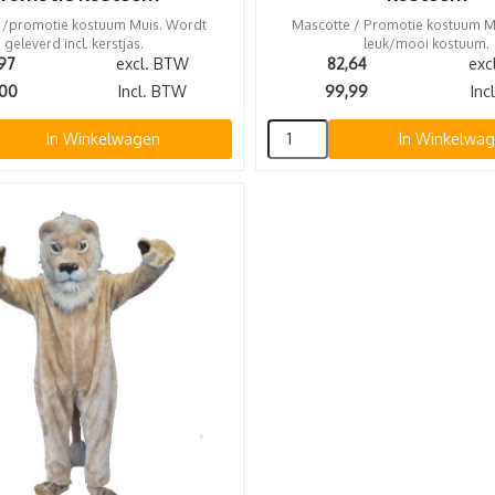
 /promotie kostuum Muis. Wordt
Mascotte / Promotie kostuum M
geleverd incl. kerstjas.
leuk/mooi kostuum.
,97
excl. BTW
82,64
exc
,00
Incl. BTW
99,99
Inc
In Winkelwagen
In Winkelwa