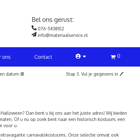
Bel ons gerust:
076-5438102
info@materiaalservice.nl
0
account
r ons
Contact
een datum 📆
Stap 3. Vul je gegevens in 🖊️
Halloween? Dan bent u bij ons aan het juiste adres! Wij bieden
maten. Of u nu op zoek bent naar een historisch kostuum, een
m voor u.
extravagante carnavalskostuums. Onze selectie omvat ook