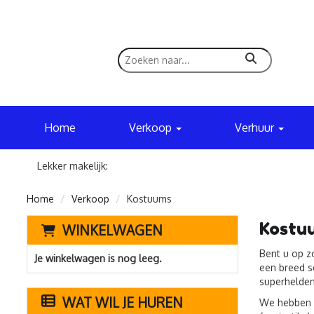
zoeken
Home
Verkoop
Verhuur
Lekker makelijk:
Home
Verkoop
Kostuums
Kostu
WINKELWAGEN
Bent u op z
Je winkelwagen is nog leeg.
een breed s
superhelden
WAT WIL JE HUREN
We hebben k