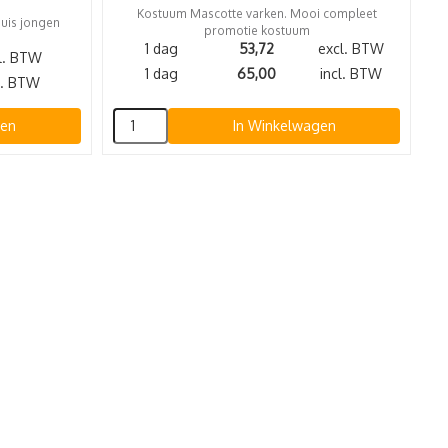
Kostuum Mascotte varken. Mooi compleet
uis jongen
promotie kostuum
1 dag
53,72
excl. BTW
l. BTW
1 dag
65,00
incl. BTW
l. BTW
gen
In Winkelwagen