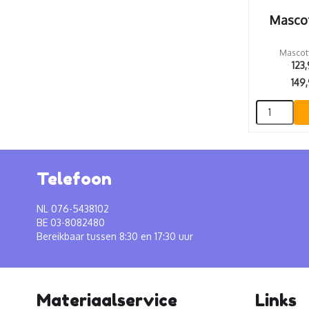
Mascot
Mascott
123
149
Telefoon
NL 076-5438102
BE 03-8082480
Bereikbaar tussen 8:30 en 17:30 uur
Materiaalservice
Links