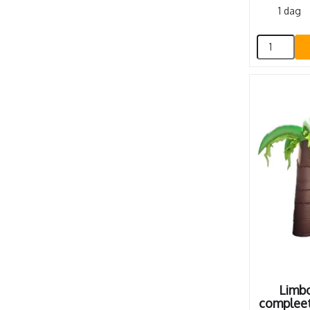
1 dag
Limb
compleet.