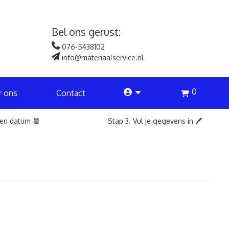
Bel ons gerust:
076-5438102
info@materiaalservice.nl
0
account
r ons
Contact
een datum 📆
Stap 3. Vul je gegevens in 🖊️