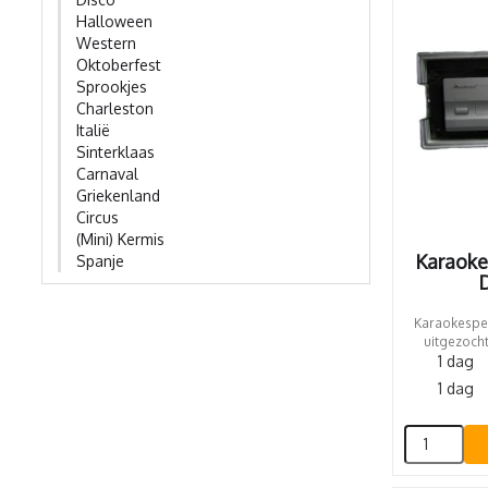
Halloween
Western
Oktoberfest
Sprookjes
Charleston
Italië
Sinterklaas
Carnaval
Griekenland
Circus
(Mini) Kermis
Karaoke
Spanje
D
Karaokespel
uitgezocht
1 dag
1 dag