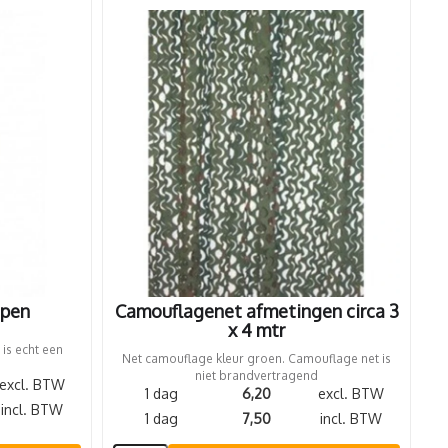
open
Camouflagenet afmetingen circa 3
x 4 mtr
 is echt een
Net camouflage kleur groen. Camouflage net is
niet brandvertragend
excl. BTW
1 dag
6,20
excl. BTW
incl. BTW
1 dag
7,50
incl. BTW