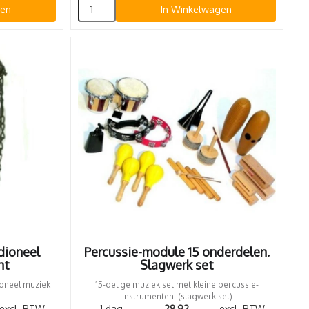
gen
In Winkelwagen
dioneel
Percussie-module 15 onderdelen.
nt
Slagwerk set
oneel muziek
15-delige muziek set met kleine percussie-
instrumenten. (slagwerk set)
excl. BTW
1 dag
28,92
excl. BTW