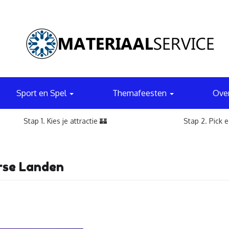
Sport en Spel
Themafeesten
Ove
Stap 1. Kies je attractie 🏰
Stap 2. Pick 
rse Landen