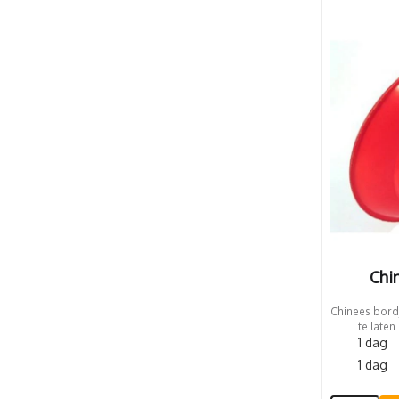
Chi
Chinees bordj
te laten
1 dag
1 dag