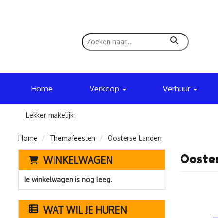
zoeken
Home
Verkoop
Verhuur
Lekker makelijk:
Home
Themafeesten
Oosterse Landen
Ooste
WINKELWAGEN
Je winkelwagen is nog leeg.
WAT WIL JE HUREN