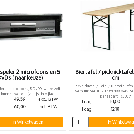
speler 2 microfoons en 5
Biertafel / picknicktafe
vDs ( naar keuze)
cm
Picknicktafel / Tafel / Biertafel afm
er 2 microfoons, 5 DvD's welke zelf
Verhuur per stuk. Materiaalservice
 kunnen worden(zie lijst in bijlage)
per set art. 135039
49,59
excl. BTW
1 dag
10,00
60,00
incl. BTW
1 dag
12,10
In Winkelwagen
In Winkelwa