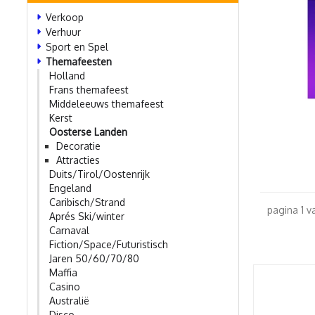
Verkoop
Verhuur
Sport en Spel
Themafeesten
Holland
Frans themafeest
Middeleeuws themafeest
Kerst
Oosterse Landen
Decoratie
Attracties
Duits/Tirol/Oostenrijk
Engeland
Caribisch/Strand
pagina 1 v
Aprés Ski/winter
Carnaval
Fiction/Space/Futuristisch
Jaren 50/60/70/80
Maffia
Casino
Australië
Disco