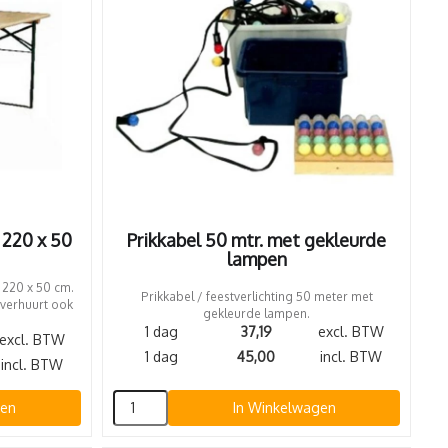
l 220 x 50
Prikkabel 50 mtr. met gekleurde
lampen
. 220 x 50 cm.
Prikkabel / feestverlichting 50 meter met
 verhuurt ook
gekleurde lampen.
1 dag
37,19
excl. BTW
excl. BTW
1 dag
45,00
incl. BTW
incl. BTW
gen
In Winkelwagen