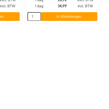
incl. BTW
1 dag
34,99
incl. BTW
gen
In Winkelwagen