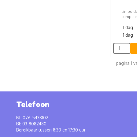
Limbo da
compleet
1 dag
1 dag
pagina 1 v
Telefoon
NL 076-5438102
BE 03-8082480
Bereikbaar tussen 8:30 en 17:30 uur