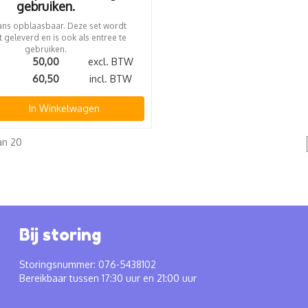
gebruiken.
ns opblaasbaar. Deze set wordt
 geleverd en is ook als entree te
gebruiken.
50,00
excl. BTW
60,50
incl. BTW
In Winkelwagen
an 20
Bij storing
Storingsnummer: 076-5438102
Bereikbaar tussen 17:30 uur en 21:00 uur