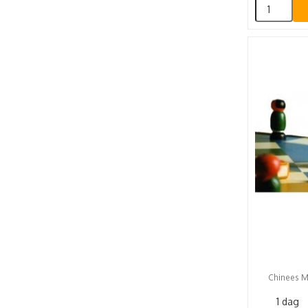
Chinees Me
1 dag