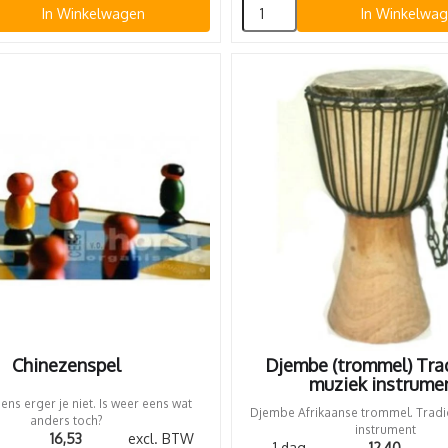
In Winkelwagen
In Winkelwa
Chinezenspel
Djembe (trommel) Tra
muziek instrume
ns erger je niet. Is weer eens wat
Djembe Afrikaanse trommel. Tradi
anders toch?
instrument
16,53
excl. BTW
1 dag
12,40