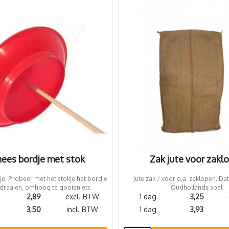
nees bordje met stok
Zak jute voor zakl
e. Probeer met het stokje het bordje
Jute zak / voor o.a. zaklopen. Dat
 draaien, omhoog te gooien etc.
Oudhollands spel.
2,89
excl. BTW
1 dag
3,25
3,50
incl. BTW
1 dag
3,93