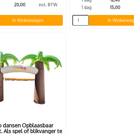
20,00
incl. BTW
1 dag
15,00
In Winkelwagen
In Winkelwa
o dansen Opblaasbaar
 Als spel of blikvanger te