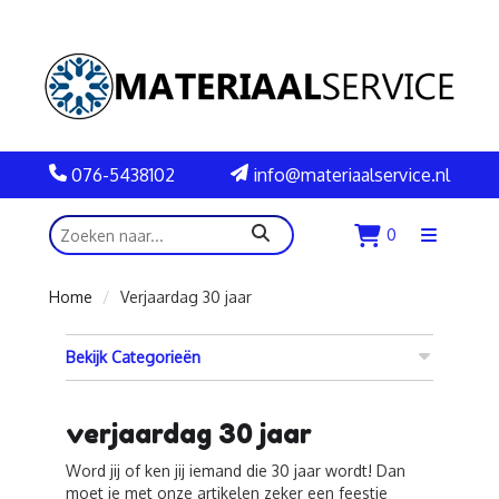
076-5438102
info@materiaalservice.nl
zoeken
0
Menu
openen
Home
Verjaardag 30 jaar
Bekijk Categorieën
verjaardag 30 jaar
Word jij of ken jij iemand die 30 jaar wordt! Dan
moet je met onze artikelen zeker een feestje