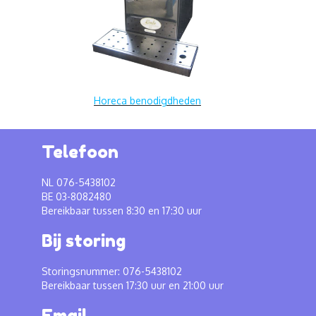
Horeca benodigdheden
Telefoon
NL 076-5438102
BE 03-8082480
Bereikbaar tussen 8:30 en 17:30 uur
Bij storing
Storingsnummer: 076-5438102
Bereikbaar tussen 17:30 uur en 21:00 uur
Email