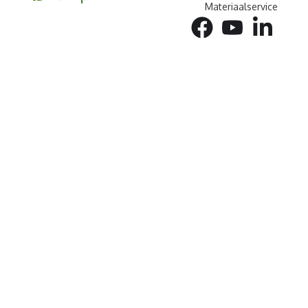
Materiaalservice
facebook
youtube
linkedin