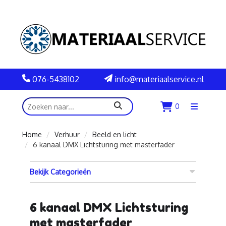
076-5438102
info@materiaalservice.nl
zoeken
0
Menu
openen
Home
Verhuur
Beeld en licht
6 kanaal DMX Lichtsturing met masterfader
Bekijk Categorieën
6 kanaal DMX Lichtsturing
met masterfader