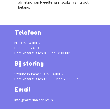
afmeting van breedte van ijscokar van groot
belang.
Telefoon
NL 076-5438102
BE 03-8082480
Bereikbaar tussen 8:30 en 17:30 uur
Bij storing
Storingsnummer: 076-5438102
Bereikbaar tussen 17:30 uur en 21:00 uur
Email
info@materiaalservice.nl