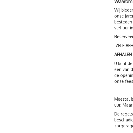
Waarom M
Wij biede
onze jare
besteden 
verhuur i
Reserveer
ZELF AF
AFHALEN
U kunt de
een van d
de openin
onze fees
Meestal i
uur. Maar
De regels
beschadig
zorgdrage