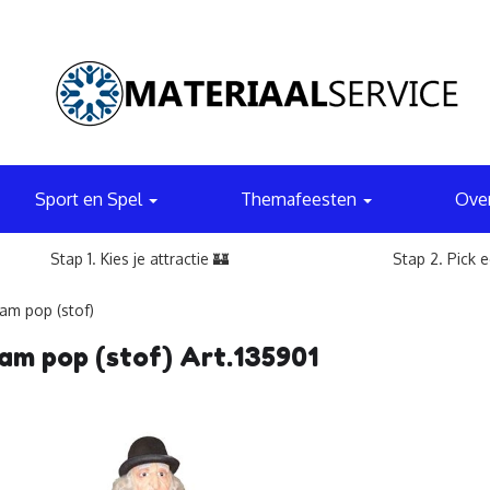
Sport en Spel
Themafeesten
Ove
Stap 1. Kies je attractie 🏰
Stap 2. Pick 
am pop (stof)
m pop (stof) Art.135901