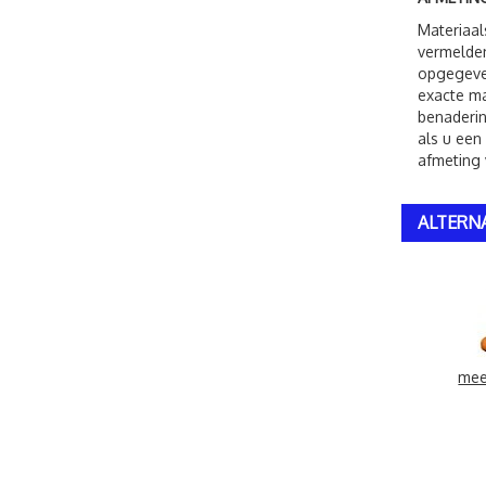
Materiaal
vermelden
opgegeven
exacte ma
benaderin
als u een
afmeting 
ALTERN
mee