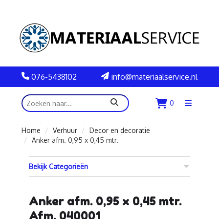
076-5438102
info@materiaalservice.nl
zoeken
0
Menu
openen
Home
Verhuur
Decor en decoratie
Anker afm. 0,95 x 0,45 mtr.
Bekijk Categorieën
Anker afm. 0,95 x 0,45 mtr.
Afm. 040001