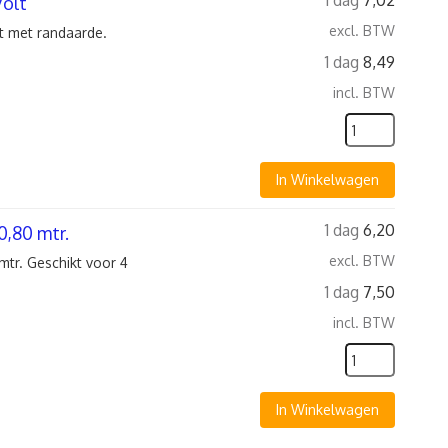
1 dag
7,02
Volt
excl. BTW
t met randaarde.
1 dag
8,49
incl. BTW
In Winkelwagen
1 dag
6,20
0,80 mtr.
excl. BTW
mtr. Geschikt voor 4
1 dag
7,50
incl. BTW
In Winkelwagen