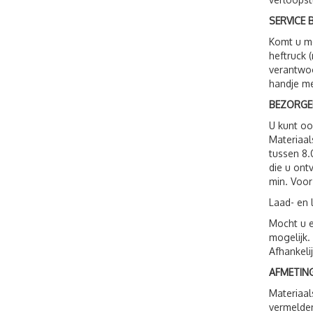
SERVICE B
Komt u me
heftruck 
verantwoo
handje me
BEZORGE
U kunt o
Materiaal
tussen 8.
die u ont
min. Voor
Laad- en 
Mocht u e
mogelijk.
Afhankeli
AFMETING
Materiaal
vermelden