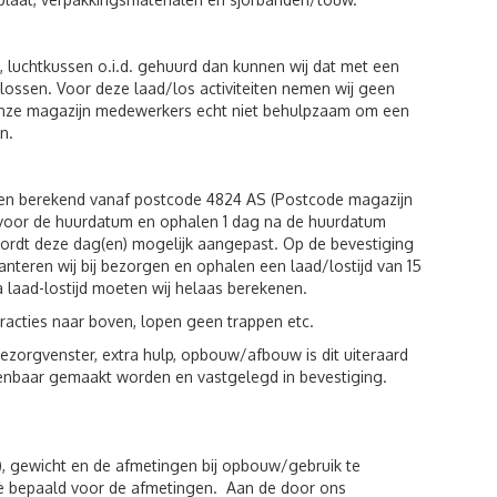
luchtkussen o.i.d. gehuurd dan kunnen wij dat met een
n lossen. Voor deze laad/los activiteiten nemen wij geen
 onze magazijn medewerkers echt niet behulpzaam om een
n.
den berekend vanaf postcode 4824 AS (Postcode magazijn
g voor de huurdatum en ophalen 1 dag na de huurdatum
wordt deze dag(en) mogelijk aangepast. Op de bevestiging
hanteren wij bij bezorgen en ophalen een laad/lostijd van 15
a laad-lostijd moeten wij helaas berekenen.
racties naar boven, lopen geen trappen etc.
zorgvenster, extra hulp, opbouw/afbouw is dit uiteraard
kenbaar gemaakt worden en vastgelegd in bevestiging.
), gewicht en de afmetingen bij opbouw/gebruik te
de bepaald voor de afmetingen. Aan de door ons