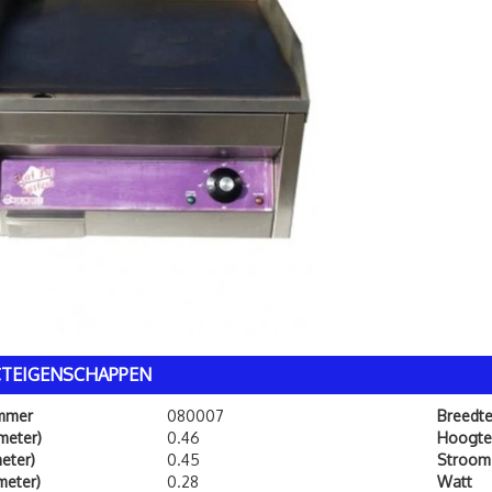
TEIGENSCHAPPEN
ummer
080007
Breedt
meter)
0.46
Hoogte
eter)
0.45
Stroom
meter)
0.28
Watt