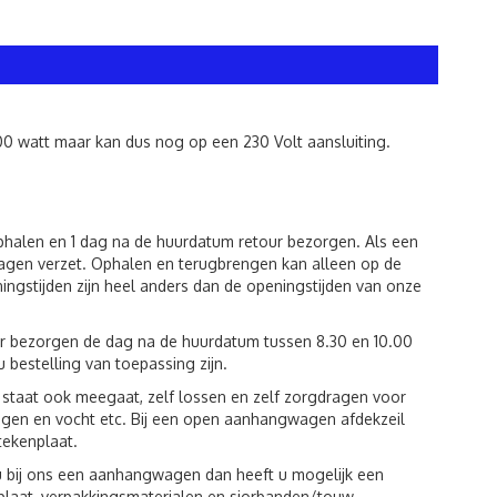
00 watt maar kan dus nog op een 230 Volt aansluiting.
ophalen en 1 dag na de huurdatum retour bezorgen. Als een
agen verzet. Ophalen en terugbrengen kan alleen op de
ingstijden zijn heel anders dan de openingstijden van onze
ur bezorgen de dag na de huurdatum tussen 8.30 en 10.00
u bestelling van toepassing zijn.
st staat ook meegaat, zelf lossen en zelf zorgdragen voor
egen en vocht etc. Bij een open aanhangwagen afdekzeil
tekenplaat.
u bij ons een aanhangwagen dan heeft u mogelijk een
plaat, verpakkingsmaterialen en sjorbanden/touw.