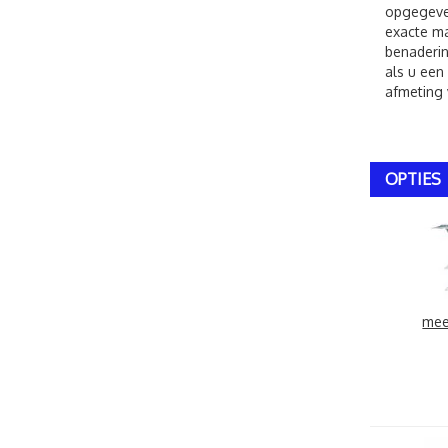
opgegeven
exacte ma
benaderin
als u een
afmeting 
OPTIES
mee