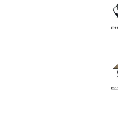
mee
mee