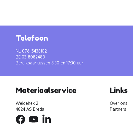
Telefoon
NL 076-5438102
BE 03-8082480
Bereikbaar tussen 8:30 en 17:30 uur
Materiaalservice
Links
Weidehek 2
Over ons
4824 AS Breda
Partners