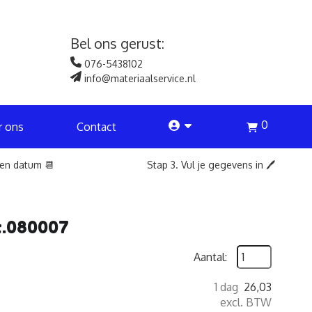
Bel ons gerust:
076-5438102
info@materiaalservice.nl
0
account
r ons
Contact
een datum 📆
Stap 3. Vul je gegevens in 🖊️
rt.080007
Aantal:
1 dag
26,03
excl. BTW