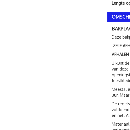
Lengte o
OMSCHR
BAKPLA
Deze bakp
ZELF AF
AFHALEN
U kunt de
van deze 
openingst
feestkled
Meestal i
uur. Maar
De regels
voldoende
en net. A
Materiaal
verloopst