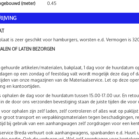
pgebouwd (meter)
0.45
IJVING
AT
laat is zeer geschikt voor hamburgers, worsten e.d. Vermogen is 32
HALEN OF LATEN BEZORGEN
 gehuurde artikelen/materialen, bakplaat, 1 dag voor de huurdatum 
dagen op een zondag of feestdag valt wordt mogelijk deze dag of d
ijden van onze magazijnen van de Materiaalservice. Let op deze open
ing en kantoortijden.
s ophalen de dag voor de huurdatum tussen 15.00-17.00 uur. En reto
 in de door ons verzonden bevestiging staan de juiste tijden die voor 
 voor ophalen zijn zelf laden, zelf controleren of alles wat op paklij
 groot transport en verpakkingsmaterialen tegen beschadigingen, r
ltijd bij gebruik van een aanhangwagen zelf zorgdragen voor een ken
service Breda verhuurt ook aanhangwagens, spanbanden e.d. Huurt 
ukje nodig. Ook die verhuren wij. Wel zelf zorgdragen voor kenteken