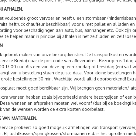
IJ AFHALEN.
t voldoende groot vervoer en heeft u een stormbaan/hindernisbaan, 
(mits heftruck chauffeur beschikbaar) voor u met pallet en al laden e
rding voor beschadigingen aan auto, bus, aanhanger etc. Ook zijn
e te helpen maar in principe bij afhalen is het zelf laden en zelf losse
N
ok gebruik maken van onze bezorgdiensten. De transportkosten wor
service Breda) naar de postcode van afleveradres. Bezorgen is 1 da
00-17.00 uur. Als een van deze op een zondag of feestdag (en) valt 
vangt van u bestelling staan de juiste data. Voor kleine bestellingen 
 grote bestellingen 30 min. Wachttijd wordt altijd doorberekend! Extr
losplaat moet goed bereikbaar zijn. Wij brengen geen materialen/ att
xtra wensen hebben zoals bijvoorbeeld andere bezorgtijden of een be
 Deze wensen en afspraken moeten wel vooraf (dus bij de boeking) 
jk van de wensen worden de extra kosten doorbelast.
 VAN MATERIALEN.
service probeert zo goed mogelijk afmetingen van transport (vervoer
. Bij luchtkussen/springkussen/stormbanen e.d. is het oprollen me