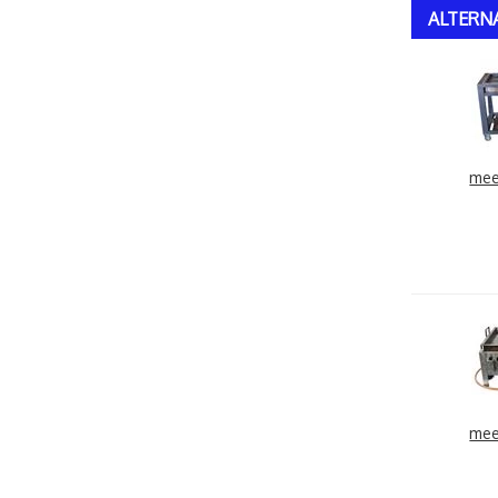
ALTERN
mee
mee