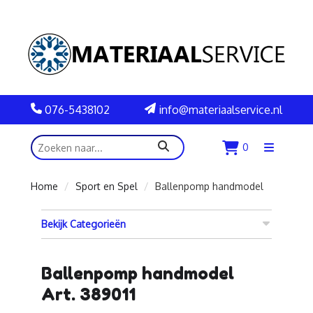
076-5438102
info@materiaalservice.nl
zoeken
0
Menu
openen
Home
Sport en Spel
Ballenpomp handmodel
Bekijk Categorieën
Ballenpomp handmodel
Art. 389011