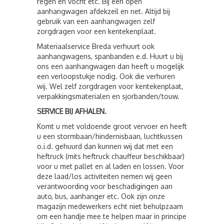
regen en vocht etc. Bij een open
aanhangwagen afdekzeil en net. Altijd bij
gebruik van een aanhangwagen zelf
zorgdragen voor een kentekenplaat.
Materiaalservice Breda verhuurt ook
aanhangwagens, spanbanden e.d. Huurt u bij
ons een aanhangwagen dan heeft u mogelijk
een verloopstukje nodig. Ook die verhuren
wij. Wel zelf zorgdragen voor kentekenplaat,
verpakkingsmaterialen en sjorbanden/touw.
SERVICE BIJ AFHALEN.
Komt u met voldoende groot vervoer en heeft
u een stormbaan/hindernisbaan, luchtkussen
o.i.d. gehuurd dan kunnen wij dat met een
heftruck (mits heftruck chauffeur beschikbaar)
voor u met pallet en al laden en lossen. Voor
deze laad/los activiteiten nemen wij geen
verantwoording voor beschadigingen aan
auto, bus, aanhanger etc. Ook zijn onze
magazijn medewerkers echt niet behulpzaam
om een handje mee te helpen maar in principe