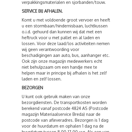
verpakkingsmaterialen en sjorbanden/touw.
SERVICE BIJ AFHALEN.
Komt u met voldoende groot vervoer en heeft
u een stormbaan/hindernisbaan, luchtkussen
o.i.d. gehuurd dan kunnen wij dat met een
heftruck voor u met pallet en al laden en
lossen. Voor deze laad/los activiteiten nemen
wij geen verantwoording voor
beschadigingen aan auto, bus, aanhanger etc.
Ook zijn onze magazijn medewerkers echt
niet behulpzaam om een handje mee te
helpen maar in principe bij afhalen is het zelf
laden en zelf lossen.
BEZORGEN
U kunt ook gebruik maken van onze
bezorgdiensten. De transportkosten worden
berekend vanaf postcode 4824 AS (Postcode
magazijn Materiaalservice Breda) naar de
postcode van afleveradres. Bezorgen is 1 dag
voor de huurdatum en ophalen 1 dag na de
huurdatum tussen 8.00-17.00 uur. Als een van