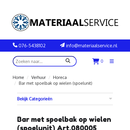
076-5438102
info@materiaalservice.nl
zoeken
0
Menu
openen
Home
Verhuur
Horeca
Bar met spoelbak op wielen (spoelunit)
Bekijk Categorieën
Bar met spoelbak op wielen
(spoelunit) Art.080005