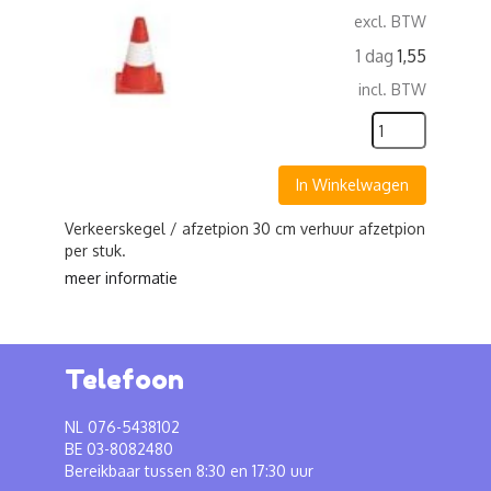
excl. BTW
1 dag
1,55
incl. BTW
In Winkelwagen
Verkeerskegel / afzetpion 30 cm verhuur afzetpion
per stuk.
meer informatie
Telefoon
NL 076-5438102
BE 03-8082480
Bereikbaar tussen 8:30 en 17:30 uur