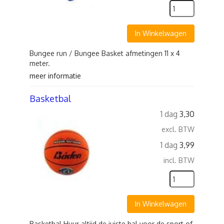
In Winkelwagen
Bungee run / Bungee Basket afmetingen 11 x 4
meter.
meer informatie
Basketbal
1 dag
3,30
excl. BTW
1 dag
3,99
incl. BTW
In Winkelwagen
Basketbal Huur altijd de juiste bal voor de sport of