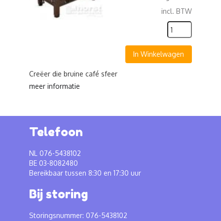
incl. BTW
In Winkelwagen
Creëer die bruine café sfeer
meer informatie
Telefoon
NL 076-5438102
BE 03-8082480
Bereikbaar tussen 8:30 en 17:30 uur
Bij storing
Storingsnummer: 076-5438102