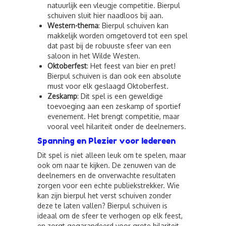
natuurlijk een vleugje competitie. Bierpul
schuiven sluit hier naadloos bij aan.
Western-thema
: Bierpul schuiven kan
makkelijk worden omgetoverd tot een spel
dat past bij de robuuste sfeer van een
saloon in het Wilde Westen.
Oktoberfest
: Het feest van bier en pret!
Bierpul schuiven is dan ook een absolute
must voor elk geslaagd Oktoberfest.
Zeskamp
: Dit spel is een geweldige
toevoeging aan een zeskamp of sportief
evenement. Het brengt competitie, maar
vooral veel hilariteit onder de deelnemers.
Spanning en Plezier voor Iedereen
Dit spel is niet alleen leuk om te spelen, maar
ook om naar te kijken. De zenuwen van de
deelnemers en de onverwachte resultaten
zorgen voor een echte publiekstrekker. Wie
kan zijn bierpul het verst schuiven zonder
deze te laten vallen? Bierpul schuiven is
ideaal om de sfeer te verhogen op elk feest,
en zorgt gegarandeerd voor grote hilariteit