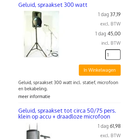
Geluid, spraakset 300 watt
1 dag
37,19
excl. BTW
1 dag
45,00
incl. BTW
In Winkelwagen
Geluid, spraakset 300 watt incl. statief, microfoon
en bekabeling.
meer informatie
Geluid, spraakset tot circa 50/75 pers.
klein op accu + draadloze microfoon
1 dag
61,98
excl. BTW