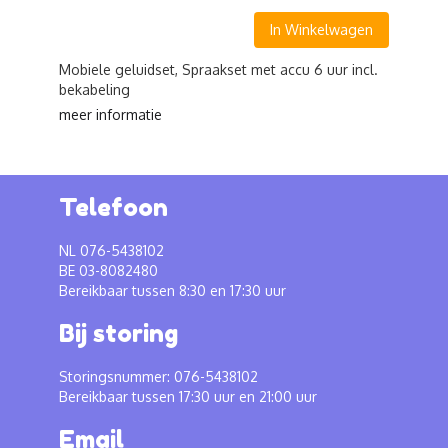
In Winkelwagen
Mobiele geluidset, Spraakset met accu 6 uur incl.
bekabeling
meer informatie
Telefoon
NL 076-5438102
BE 03-8082480
Bereikbaar tussen 8:30 en 17:30 uur
Bij storing
Storingsnummer: 076-5438102
Bereikbaar tussen 17:30 uur en 21:00 uur
Email