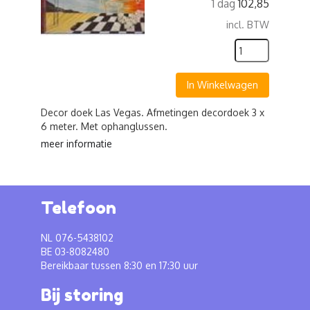
1 dag
102,85
incl. BTW
In Winkelwagen
Decor doek Las Vegas. Afmetingen decordoek 3 x
6 meter. Met ophanglussen.
meer informatie
Telefoon
NL 076-5438102
BE 03-8082480
Bereikbaar tussen 8:30 en 17:30 uur
Bij storing