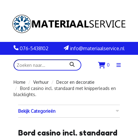
076-5438102
info@materiaalservice.nl
zoeken
0
Menu
openen
Home
Verhuur
Decor en decoratie
Bord casino incl. standaard met knipperleads en
blacklights.
Bekijk Categorieën
Bord casino incl. standaard