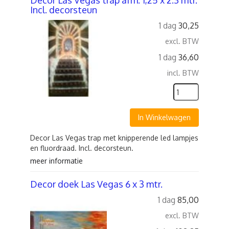
Decor Las Vegas trap afm. 1,25 x 2.3 mtr.
Incl. decorsteun
1 dag
30,25
excl. BTW
1 dag
36,60
incl. BTW
In Winkelwagen
Decor Las Vegas trap met knipperende led lampjes
en fluordraad. Incl. decorsteun.
meer informatie
Decor doek Las Vegas 6 x 3 mtr.
1 dag
85,00
excl. BTW