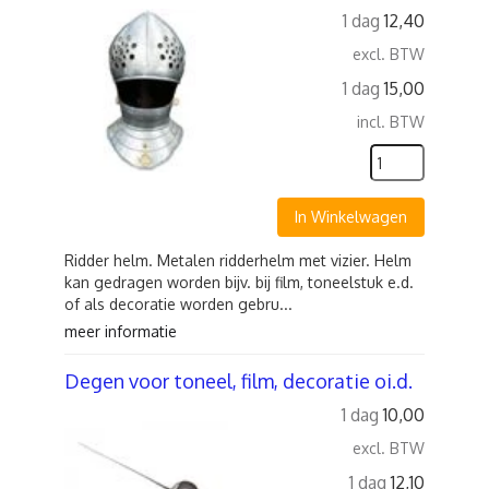
1 dag
12,40
excl. BTW
1 dag
15,00
incl. BTW
In Winkelwagen
Ridder helm. Metalen ridderhelm met vizier. Helm
kan gedragen worden bijv. bij film, toneelstuk e.d.
of als decoratie worden gebru...
meer informatie
Degen voor toneel, film, decoratie oi.d.
1 dag
10,00
excl. BTW
1 dag
12,10