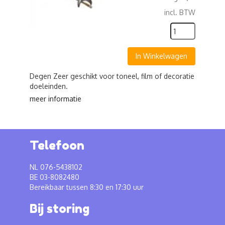
incl. BTW
In Winkelwagen
Degen Zeer geschikt voor toneel, film of decoratie
doeleinden.
meer informatie
Telefoon
NL 076-5438102
BE 03-8082480
Bereikbaar tussen 8:30 en 17:30 uur
Bij storing