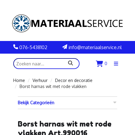
076-5438102
info@materiaalservice.nl
zoeken
0
Menu
openen
Home
Verhuur
Decor en decoratie
Borst harnas wit met rode vlakken
Bekijk Categorieën
Borst harnas wit met rode
vlakken Art.990016