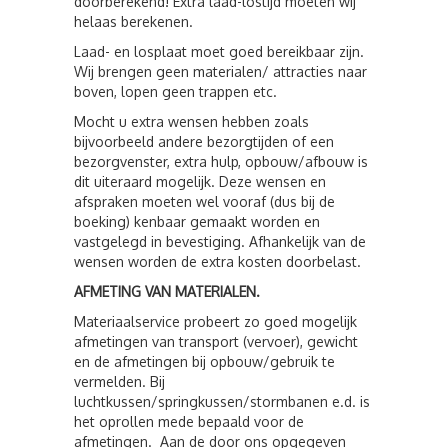
doorberekend! Extra laad-lostijd moeten wij
helaas berekenen.
Laad- en losplaat moet goed bereikbaar zijn.
Wij brengen geen materialen/ attracties naar
boven, lopen geen trappen etc.
Mocht u extra wensen hebben zoals
bijvoorbeeld andere bezorgtijden of een
bezorgvenster, extra hulp, opbouw/afbouw is
dit uiteraard mogelijk. Deze wensen en
afspraken moeten wel vooraf (dus bij de
boeking) kenbaar gemaakt worden en
vastgelegd in bevestiging. Afhankelijk van de
wensen worden de extra kosten doorbelast.
AFMETING VAN MATERIALEN.
Materiaalservice probeert zo goed mogelijk
afmetingen van transport (vervoer), gewicht
en de afmetingen bij opbouw/gebruik te
vermelden. Bij
luchtkussen/springkussen/stormbanen e.d. is
het oprollen mede bepaald voor de
afmetingen. Aan de door ons opgegeven