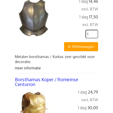
1 dag
14,46
excl. BTW
1 dag
17,50
incl. BTW
In Winkelwagen
Metalen borstharnas / Kurkas zeer geschikt voor
decoratie.
meer informatie
Borstharnas Koper / Romeinse
Centurion
1 dag
24,79
excl. BTW
1 dag
30,00