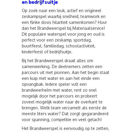
en bedrijfsuitje
Op zoek naar een
leuk, actief en origineel
zeskampspel
waarbij snelheid, teamwork en
een flinke dosis hilariteit samenkomen? Huur
dan het
Brandweerspel
bij Materiaalservice!
Dit populaire
waterspel voor jong en oud
is
perfect voor een
zeskamp, sportdag,
buurtfeest, familiedag, schoolactiviteit,
kinderfeest of bedrijfsuitje
.
Bij het Brandweerspel draait alles om
samenwerking. De deelnemers zetten een
parcours uit met pionnen. Aan het begin staat
een kuip met water en aan het einde een
opvangbak. Iedere speler vult een
brandweerhelm met water
, rent zo snel
mogelijk door het parcours en probeert
zoveel mogelijk water naar de overkant te
brengen. Welk team verzamelt als eerste de
meeste liters water? Dat zorgt gegarandeerd
voor spanning, competitie en veel gelach!
Het Brandweerspel is eenvoudig op te zetten,