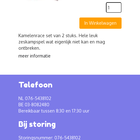
In Winkelwagen
Kamelenrace set van 2 stuks. Hele leuk
zeskampspel wat eigenlijk niet kan en mag
ontbreken.
meer informatie
Telefoon
NL 076-5438102
BE 03-8082480
Bereikbaar tussen 8:30 en 17:30 uur
Bij storing
Storingsnummer: 076-5438102