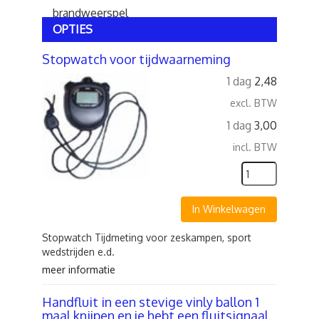
brandweerspel
OPTIES
Stopwatch voor tijdwaarneming
1 dag
2,48
excl. BTW
1 dag
3,00
incl. BTW
In Winkelwagen
Stopwatch Tijdmeting voor zeskampen, sport
wedstrijden e.d.
meer informatie
Handfluit in een stevige vinly ballon 1
maal knijpen en je hebt een fluitsignaal