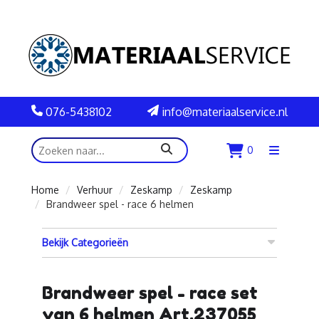
076-5438102
info@materiaalservice.nl
zoeken
0
Menu
openen
Home
Verhuur
Zeskamp
Zeskamp
Brandweer spel - race 6 helmen
Bekijk Categorieën
Brandweer spel - race set
van 6 helmen Art.237055