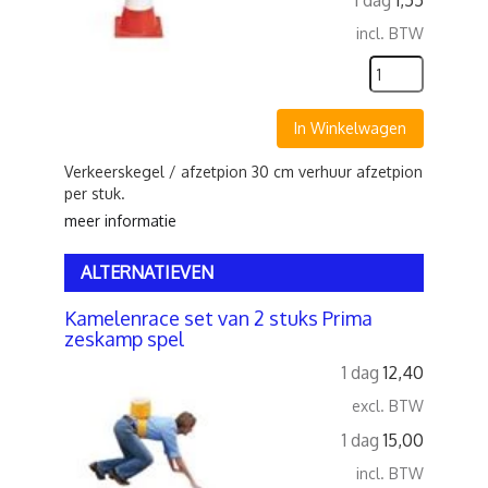
1 dag
1,55
incl. BTW
In Winkelwagen
Verkeerskegel / afzetpion 30 cm verhuur afzetpion
per stuk.
meer informatie
ALTERNATIEVEN
Kamelenrace set van 2 stuks Prima
zeskamp spel
1 dag
12,40
excl. BTW
1 dag
15,00
incl. BTW