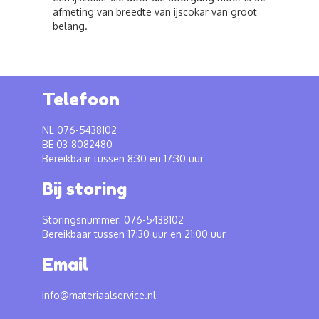
afmeting van breedte van ijscokar van groot
belang.
Telefoon
NL 076-5438102
BE 03-8082480
Bereikbaar tussen 8:30 en 17:30 uur
Bij storing
Storingsnummer: 076-5438102
Bereikbaar tussen 17:30 uur en 21:00 uur
Email
info@materiaalservice.nl