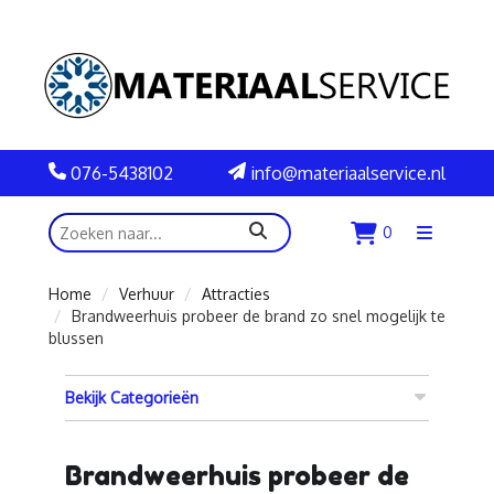
076-5438102
info@materiaalservice.nl
zoeken
0
Menu
openen
Home
Verhuur
Attracties
Brandweerhuis probeer de brand zo snel mogelijk te
blussen
Bekijk Categorieën
Brandweerhuis probeer de