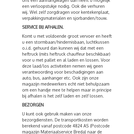
ons een aanhangwagen dan heeft u mogelijk
een verloopstukje nodig. Ook die verhuren
wij. Wel zelf zorgdragen voor kentekenplaat,
verpakkingsmaterialen en sjorbanden/touw.
SERVICE BIJ AFHALEN.
Komt u met voldoende groot vervoer en heeft
u een stormbaan/hindernisbaan, luchtkussen
o.i.d. gehuurd dan kunnen wij dat met een
heftruck (mits heftruck chauffeur beschikbaar)
voor u met pallet en al laden en lossen. Voor
deze laad/los activiteiten nemen wij geen
verantwoording voor beschadigingen aan
auto, bus, aanhanger etc. Ook zijn onze
magazijn medewerkers echt niet behulpzaam
om een handje mee te helpen maar in principe
bij afhalen is het zelf laden en zelf lossen.
BEZORGEN
U kunt ook gebruik maken van onze
bezorgdiensten. De transportkosten worden
berekend vanaf postcode 4824 AS (Postcode
magazijn Materiaalservice Breda) naar de