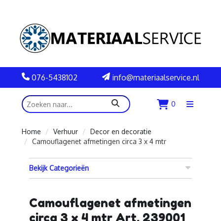
076-5438102
info@materiaalservice.nl
zoeken
0
Menu
openen
Home
Verhuur
Decor en decoratie
Camouflagenet afmetingen circa 3 x 4 mtr
Bekijk Categorieën
Camouflagenet afmetingen
circa 3 x 4 mtr Art. 239001