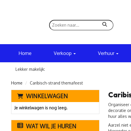
zoeken
Home
Verkoop
Verhuur
Lekker makelijk:
Home
Caribisch-strand themafeest
Caribi
WINKELWAGEN
Organiseer e
Je winkelwagen is nog leeg.
decoratie o
huur alles 
WAT WIL JE HUREN
Aarzel niet 
Hieronder e