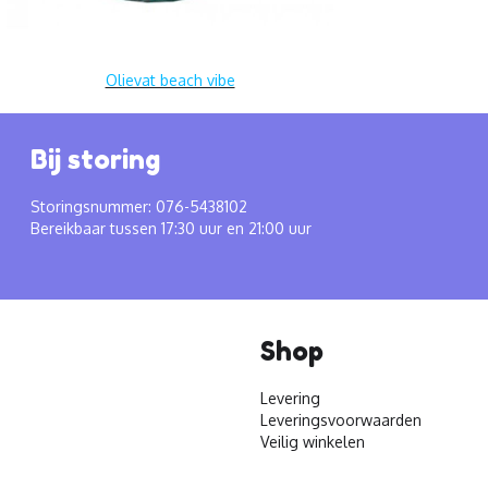
Olievat beach vibe
Bij storing
Storingsnummer: 076-5438102
Bereikbaar tussen 17:30 uur en 21:00 uur
Shop
Levering
Leveringsvoorwaarden
Veilig winkelen