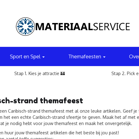
Sport en Spel
Themafeesten
Ove
Stap 1. Kies je attractie 🏰
Stap 2. Pick 
sch-strand themafeest
en Caribisch-strand themafeest met al onze leuke artikelen. Geef je f
m het een echte Caribisch-strand sfeertje te geven. Maak het af met e
wat je nodig hebt voor jouw themafeest en maak het onvergetelijk.
en huur jouw themafeest artikelen die het beste bij jou past!
en aantal toffe suggesties: