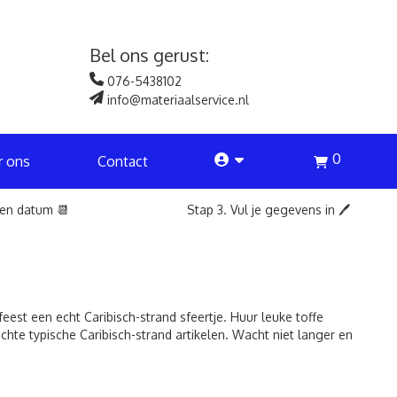
Bel ons gerust:
076-5438102
info@materiaalservice.nl
0
account
r ons
Contact
een datum 📆
Stap 3. Vul je gegevens in 🖊️
eest een echt Caribisch-strand sfeertje. Huur leuke toffe
chte typische Caribisch-strand artikelen. Wacht niet langer en