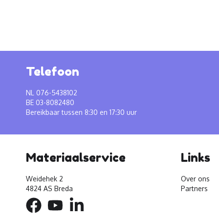
Telefoon
NL 076-5438102
BE 03-8082480
Bereikbaar tussen 8:30 en 17:30 uur
Materiaalservice
Links
Weidehek 2
Over ons
4824 AS Breda
Partners