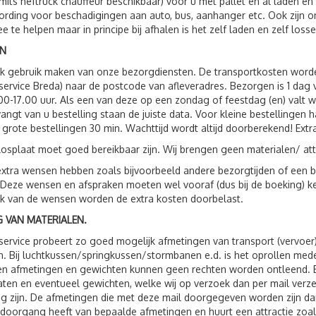
(mits heftruck chauffeur beschikbaar) voor u met pallet en al laden e
rding voor beschadigingen aan auto, bus, aanhanger etc. Ook zijn
e te helpen maar in principe bij afhalen is het zelf laden en zelf losse
N
ok gebruik maken van onze bezorgdiensten. De transportkosten wor
service Breda) naar de postcode van afleveradres. Bezorgen is 1 da
00-17.00 uur. Als een van deze op een zondag of feestdag (en) valt 
vangt van u bestelling staan de juiste data. Voor kleine bestellingen 
 grote bestellingen 30 min. Wachttijd wordt altijd doorberekend! Extr
losplaat moet goed bereikbaar zijn. Wij brengen geen materialen/ att
xtra wensen hebben zoals bijvoorbeeld andere bezorgtijden of een be
 Deze wensen en afspraken moeten wel vooraf (dus bij de boeking) 
jk van de wensen worden de extra kosten doorbelast.
 VAN MATERIALEN.
service probeert zo goed mogelijk afmetingen van transport (vervoer
. Bij luchtkussen/springkussen/stormbanen e.d. is het oprollen me
 afmetingen en gewichten kunnen geen rechten worden ontleend. Bij 
ten en eventueel gewichten, welke wij op verzoek dan per mail verzen
g zijn. De afmetingen die met deze mail doorgegeven worden zijn dan
 doorgang heeft van bepaalde afmetingen en huurt een attractie zoals