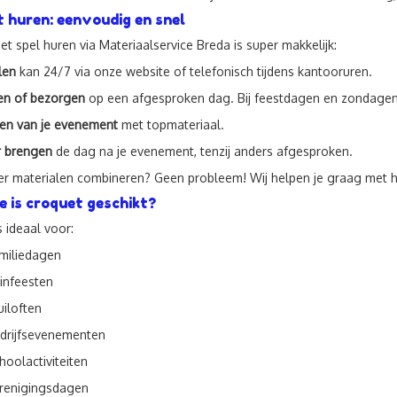
 huren: eenvoudig en snel
et spel huren via Materiaalservice Breda is super makkelijk:
len
kan 24/7 via onze website of telefonisch tijdens kantooruren.
en of bezorgen
op een afgesproken dag. Bij feestdagen en zondagen 
en van je evenement
met topmateriaal.
r brengen
de dag na je evenement, tenzij anders afgesproken.
er materialen combineren? Geen probleem! Wij helpen je graag met 
e is croquet geschikt?
s ideaal voor:
miliedagen
infeesten
uiloften
drijfsevenementen
hoolactiviteiten
renigingsdagen