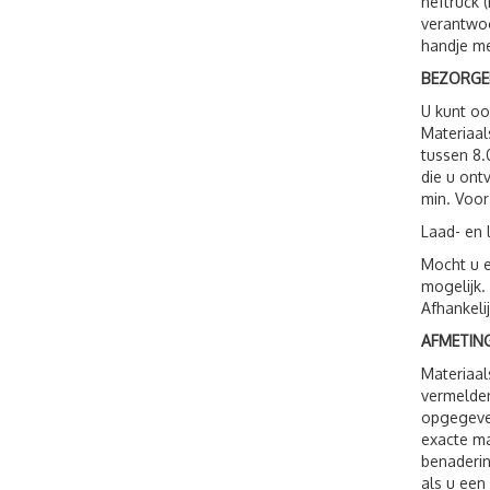
heftruck 
verantwoo
handje me
BEZORGE
U kunt o
Materiaal
tussen 8.
die u ont
min. Voor
Laad- en 
Mocht u e
mogelijk.
Afhankeli
AFMETING
Materiaal
vermelden
opgegeven
exacte ma
benaderin
als u een