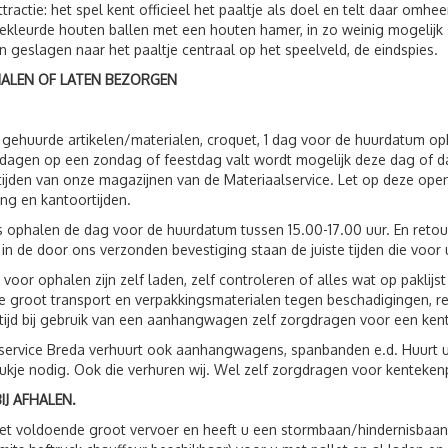
ttractie: het spel kent officieel het paaltje als doel en telt daar omh
kleurde houten ballen met een houten hamer, in zo weinig mogelijk
n geslagen naar het paaltje centraal op het speelveld, de eindspies.
HALEN OF LATEN BEZORGEN
 gehuurde artikelen/materialen, croquet, 1 dag voor de huurdatum o
dagen op een zondag of feestdag valt wordt mogelijk deze dag of d
ijden van onze magazijnen van de Materiaalservice. Let op deze open
ing en kantoortijden.
s ophalen de dag voor de huurdatum tussen 15.00-17.00 uur. En reto
 in de door ons verzonden bevestiging staan de juiste tijden die voor 
 voor ophalen zijn zelf laden, zelf controleren of alles wat op paklij
 groot transport en verpakkingsmaterialen tegen beschadigingen, r
ltijd bij gebruik van een aanhangwagen zelf zorgdragen voor een ken
service Breda verhuurt ook aanhangwagens, spanbanden e.d. Huurt 
ukje nodig. Ook die verhuren wij. Wel zelf zorgdragen voor kenteken
IJ AFHALEN.
t voldoende groot vervoer en heeft u een stormbaan/hindernisbaan, 