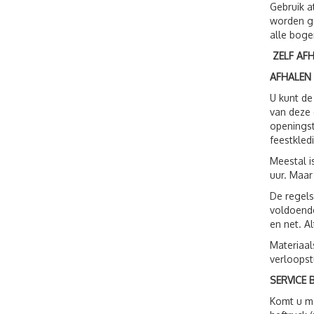
Gebruik a
worden ge
alle boge
ZELF AF
AFHALEN
U kunt de
van deze 
openingst
feestkled
Meestal i
uur. Maar
De regels
voldoende
en net. A
Materiaal
verloopst
SERVICE B
Komt u me