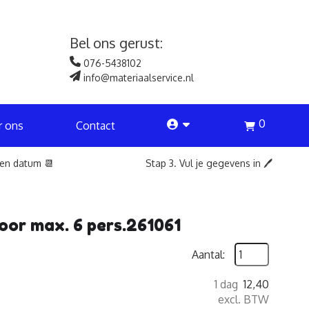
Bel ons gerust:
076-5438102
info@materiaalservice.nl
0
account
r ons
Contact
een datum 📆
Stap 3. Vul je gegevens in 🖊️
voor max. 6 pers.261061
Aantal:
1 dag
12,40
excl. BTW