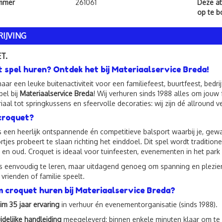
ummer
261061
Deze att
op te 
IJVING
T.
 spel huren? Ontdek het bij Materiaalservice Breda!
aar een leuke buitenactiviteit voor een familiefeest, buurtfeest, be
pel bij
Materiaalservice Breda
! Wij verhuren sinds 1988 alles om jou
iaal tot springkussens en sfeervolle decoraties: wij zijn dé allround
croquet?
s een heerlijk ontspannende én competitieve balsport waarbij je, ge
rtjes probeert te slaan richting het einddoel. Dit spel wordt traditio
 en oud. Croquet is ideaal voor tuinfeesten, evenementen in het par
is eenvoudig te leren, maar uitdagend genoeg om spanning en plezier
 vrienden of familie speelt.
croquet huren bij Materiaalservice Breda?
im 35 jaar ervaring
in verhuur én evenementorganisatie (sinds 1988).
idelijke handleiding
meegeleverd: binnen enkele minuten klaar om te 