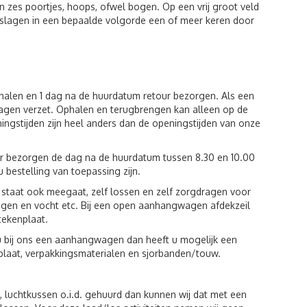
een zes poortjes, hoops, ofwel bogen. Op een vrij groot veld
 slagen in een bepaalde volgorde een of meer keren door
phalen en 1 dag na de huurdatum retour bezorgen. Als een
agen verzet. Ophalen en terugbrengen kan alleen op de
ingstijden zijn heel anders dan de openingstijden van onze
ur bezorgen de dag na de huurdatum tussen 8.30 en 10.00
u bestelling van toepassing zijn.
st staat ook meegaat, zelf lossen en zelf zorgdragen voor
egen en vocht etc. Bij een open aanhangwagen afdekzeil
tekenplaat.
u bij ons een aanhangwagen dan heeft u mogelijk een
plaat, verpakkingsmaterialen en sjorbanden/touw.
luchtkussen o.i.d. gehuurd dan kunnen wij dat met een