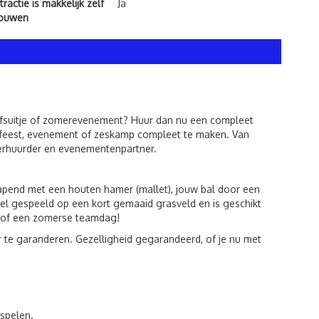
ractie is makkelijk zelf
Ja
bouwen
drijfsuitje of zomerevenement? Huur dan nu een compleet
w feest, evenement of zeskamp compleet te maken. Van
 verhuurder en evenementenpartner.
wapend met een houten hamer (mallet), jouw bal door een
neel gespeeld op een kort gemaaid grasveld en is geschikt
k of een zomerse teamdag!
 te garanderen. Gezelligheid gegarandeerd, of je nu met
spelen.