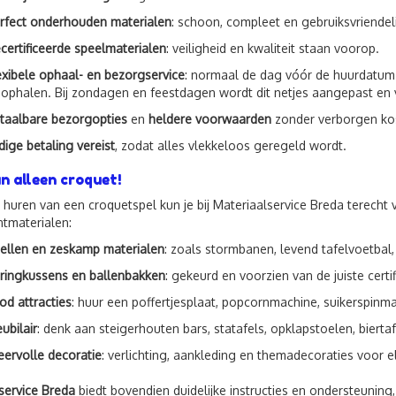
rfect onderhouden materialen
: schoon, compleet en gebruiksvriendeli
certificeerde speelmaterialen
: veiligheid en kwaliteit staan voorop.
exibele ophaal- en bezorgservice
: normaal de dag vóór de huurdatum 
 ophalen. Bij zondagen en feestdagen wordt dit netjes aangepast en 
taalbare bezorgopties
en
heldere voorwaarden
zonder verborgen ko
jdige betaling vereist
, zodat alles vlekkeloos geregeld wordt.
n alleen croquet!
 huren van een croquetspel kun je bij Materiaalservice Breda terecht
tmaterialen:
ellen en zeskamp materialen
: zoals stormbanen, levend tafelvoetbal
ringkussens en ballenbakken
: gekeurd en voorzien van de juiste certif
od attracties
: huur een poffertjesplaat, popcornmachine, suikerspinma
ubilair
: denk aan steigerhouten bars, statafels, opklapstoelen, bierta
eervolle decoratie
: verlichting, aankleding en themadecoraties voor 
service Breda
biedt bovendien duidelijke instructies en ondersteuning,