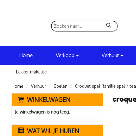
zoeken
Home
Verkoop
Verhuur
Lekker makelijk:
Home
Verhuur
Spelen
Croquet spel (familie spel / t
croque
WINKELWAGEN
Je winkelwagen is nog leeg.
WAT WIL JE HUREN