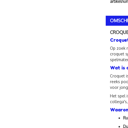
artikeln
OMSCHR
CROQUE
Croquet
Op zoek n
croquet s
spelmater
Wat is 
Croquet i
reeks poo
voor jong
Het spel 
collega's,
Waarom 
Ru
Du