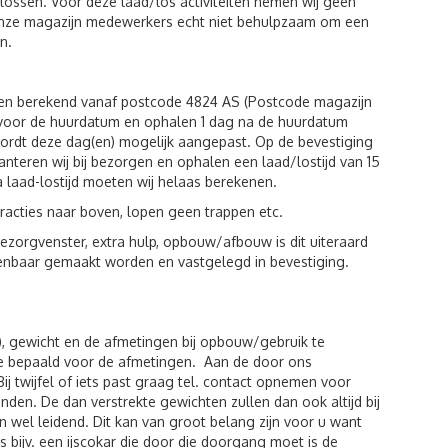
n lossen. Voor deze laad/los activiteiten nemen wij geen
 onze magazijn medewerkers echt niet behulpzaam om een
n.
den berekend vanaf postcode 4824 AS (Postcode magazijn
g voor de huurdatum en ophalen 1 dag na de huurdatum
wordt deze dag(en) mogelijk aangepast. Op de bevestiging
hanteren wij bij bezorgen en ophalen een laad/lostijd van 15
a laad-lostijd moeten wij helaas berekenen.
racties naar boven, lopen geen trappen etc.
zorgvenster, extra hulp, opbouw/afbouw is dit uiteraard
kenbaar gemaakt worden en vastgelegd in bevestiging.
), gewicht en de afmetingen bij opbouw/gebruik te
de bepaald voor de afmetingen. Aan de door ons
twijfel of iets past graag tel. contact opnemen voor
den. De dan verstrekte gewichten zullen dan ook altijd bij
 wel leidend. Dit kan van groot belang zijn voor u want
 bijv. een ijscokar die door die doorgang moet is de