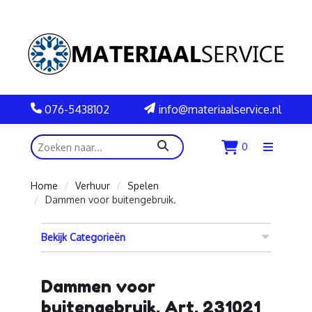
076-5438102
info@materiaalservice.nl
zoeken
0
Menu
openen
Home
Verhuur
Spelen
Dammen voor buitengebruik.
Bekijk Categorieën
Dammen voor
buitengebruik. Art. 231021