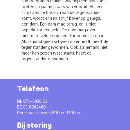
van 90 graden maken, waarbij men dus soms
achteruit gaat in plaats van vooruit. Als een
schijf aan de basislijn van de tegenstander
komt, wordt er een schijf bovenop gelegd,
een dam. Een dam mag terug, en is niet
beperkt tot een veld. De dam mag over
meerdere velden op een diagonale lijn gaan.
Als iemand geen schijven meer heeft, heeft de
tegenstander gewonnen. Ook als iemand niet
meer kan zetten (vast staat), heeft de
tegenstander gewonnen.
Telefoon
NL 076-5438102
BE 03-8082480
Bereikbaar tussen 8:30 en 17:30 uur
Bij storing