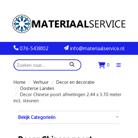
076-5438102
info@materiaalservice.nl
zoeken
0
Menu
openen
Home
Verhuur
Decor en decoratie
Oosterse Landen
Decor Chinese poort afmetingen 2.44 x 3.70 meter
incl. steunen
Bekijk Categorieën