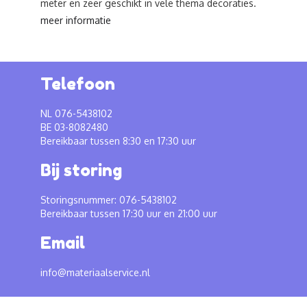
meter en zeer geschikt in vele thema decoraties.
meer informatie
Telefoon
NL 076-5438102
BE 03-8082480
Bereikbaar tussen 8:30 en 17:30 uur
Bij storing
Storingsnummer: 076-5438102
Bereikbaar tussen 17:30 uur en 21:00 uur
Email
info@materiaalservice.nl