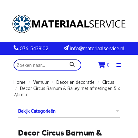
076-5438102
info@materiaalservice.nl
zoeken
0
Menu
openen
Home
Verhuur
Decor en decoratie
Circus
Decor Circus Barnum & Bailey met afmetingen 5 x
2,5 mtr
Bekijk Categorieën
Decor Circus Barnum &