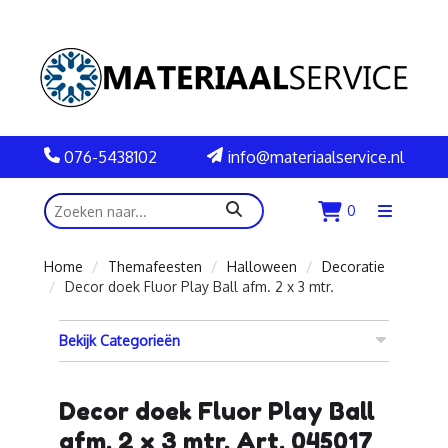
076-5438102
info@materiaalservice.nl
zoeken
0
Menu
openen
Home
Themafeesten
Halloween
Decoratie
Decor doek Fluor Play Ball afm. 2 x 3 mtr.
Bekijk Categorieën
Decor doek Fluor Play Ball
afm. 2 x 3 mtr. Art. 045017