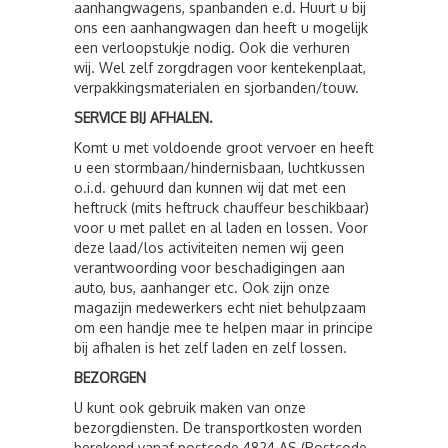
aanhangwagens, spanbanden e.d. Huurt u bij
ons een aanhangwagen dan heeft u mogelijk
een verloopstukje nodig. Ook die verhuren
wij. Wel zelf zorgdragen voor kentekenplaat,
verpakkingsmaterialen en sjorbanden/touw.
SERVICE BIJ AFHALEN.
Komt u met voldoende groot vervoer en heeft
u een stormbaan/hindernisbaan, luchtkussen
o.i.d. gehuurd dan kunnen wij dat met een
heftruck (mits heftruck chauffeur beschikbaar)
voor u met pallet en al laden en lossen. Voor
deze laad/los activiteiten nemen wij geen
verantwoording voor beschadigingen aan
auto, bus, aanhanger etc. Ook zijn onze
magazijn medewerkers echt niet behulpzaam
om een handje mee te helpen maar in principe
bij afhalen is het zelf laden en zelf lossen.
BEZORGEN
U kunt ook gebruik maken van onze
bezorgdiensten. De transportkosten worden
berekend vanaf postcode 4824 AS (Postcode