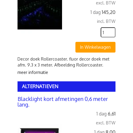
excl. BTW
1 dag
145,20
incl. BTW
In Winkelwagen
Decor doek Rollercoaster. fluor decor doek met
afm. 9.3 x 3 meter. Afbeelding Rollercoaster.
meer informatie
ALTERNATIEVEN
Blacklight kort afmetingen 0,6 meter
lang.
1 dag
6,61
excl. BTW
1 dag
8,00