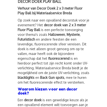
DECOR DOEK PLAY BALL
Verhuur van Decor Doek 2 x 3 meter Fluor
Play Ball bij Materiaalservice Breda
Op zoek naar een opvallend decorstuk voor je
evenement? Het
decor doek van 2 x 3 meter
Fluor Play Ball
is een perfecte toevoeging
voor thema's zoals
Halloween
,
Mysterie
,
Futuristisch
en andere feesten die een
levendige, fluorescerende sfeer vereisen. Dit
doek is niet alleen groot genoeg om op te
vallen, maar heeft ook de bijzondere
eigenschap dat het
fluorescerend
is en
hierdoor perfect tot zijn recht komt onder UV-
verlichting. Materiaalservice Breda biedt je de
mogelijkheid om de juiste UV-verlichting, zoals
blacklights
en
Back Gun spots
, mee te huren
om het fluorescerende effect te versterken.
Waarom kiezen voor een decor
doek?
Een
decor doek
is een geweldige keuze als je
een opvallend element wilt toevoegen aan je