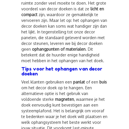
ruimte zonder veel moeite te doen. Het grote
voordeel van decor doeken is dat ze
licht en
compact
zijn, waardoor ze gemakkelijk te
vervoeren zijn. Maar let op: het ophangen van
decor doeken kan soms wat handiger zijn dan
het lijkt. In tegenstelling tot onze decor
panelen, die standaard geleverd worden met
decor steunen, leveren we bij decor doeken
geen
ophangpunten of materialen
. Dit
betekent dat de huurder enige handigheid
moet hebben in het ophangen van het doek.
Tips voor het ophangen van decor
doeken
Veel klanten gebruiken een
panlat
of een
buis
om het decor doek op te hangen. Een
alternatieve optie is het gebruik van
voldoende sterke
magneten
, waarmee je het
doek eenvoudig kunt bevestigen aan een
systeemplafond. Het is belangrijk om vooraf
te bedenken waar je het doek wilt plaatsen en
welk ophangsysteem het beste werkt voor
jouw situatie. Dit voorkomt last-minute