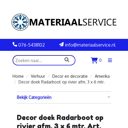
076-5438102
info@materiaalservice.nl
zoeken
0
Menu
openen
Home
Verhuur
Decor en decoratie
Amerika
Decor doek Radarboot op rivier afm. 3 x 6 mtr.
Bekijk Categorieën
Decor doek Radarboot op
rivier afm. 3 x 6 mtr. Art.