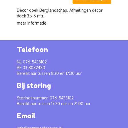
Decor doek Berglandschap. Afmetingen decor
doek 3 x 6 mtr.
meer informatie
Telefoon
NL 076-5438102
BE 03-8082480
Bereikbaar tussen 8:30 en 17:30 uur
Bij storing
Storingsnummer: 076-5438102
Bereikbaar tussen 17:30 uur en 21:00 uur
Email