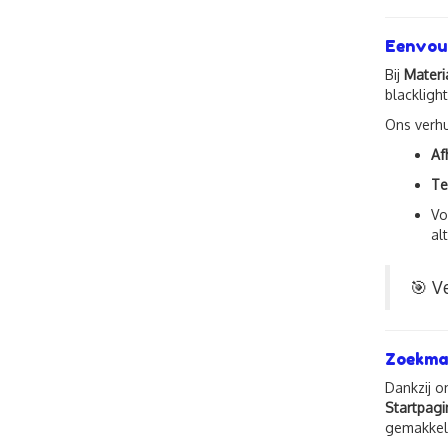
Eenvoud
Bij
Materi
blackligh
Ons verhu
Af
Te
V
al
🎯 V
Zoekmac
Dankzij o
Startpagi
gemakkeli