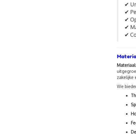
✔ Un
✔ Pe
✔ Op
✔ Ma
✔ Co
Materia
Materiaal
uitgegroe
zakelijke
We biede
Th
Sp
Ho
Fe
De