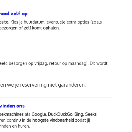
haal zelf op
bsite
. Kies je huurdatum, eventuele extra opties (zoals
 bezorgen
of
zelf komt ophalen
.
eeld bezorgen op vrijdag, retour op maandag). Dit wordt
nen we je reservering niet garanderen.
vinden ons
zoekmachines
als
Google
,
DuckDuckGo
,
Bing
,
Seeks
,
eren continu in de
hoogste vindbaarheid
zodat jij
 vinden en huren.