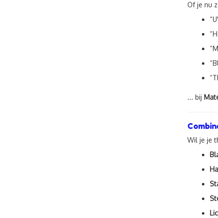
Of je nu 
“U
“H
“M
“B
“T
... bij
Mate
Combine
Wil je je
Bl
Ha
St
St
Li