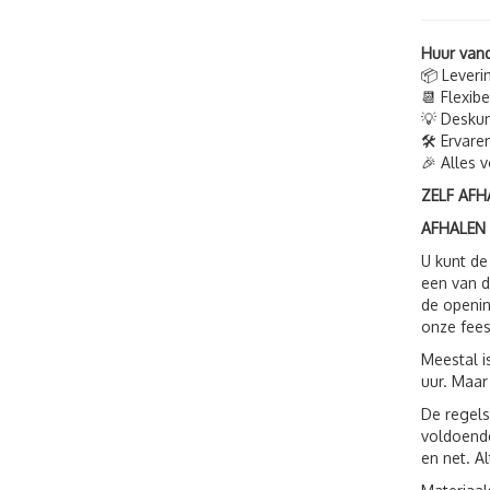
Huur van
📦 Leveri
📆 Flexib
💡 Deskun
🛠️ Ervare
🎉 Alles 
ZELF AFH
AFHALEN
U kunt de
een van d
de openin
onze fees
Meestal i
uur. Maar
De regels
voldoende
en net. A