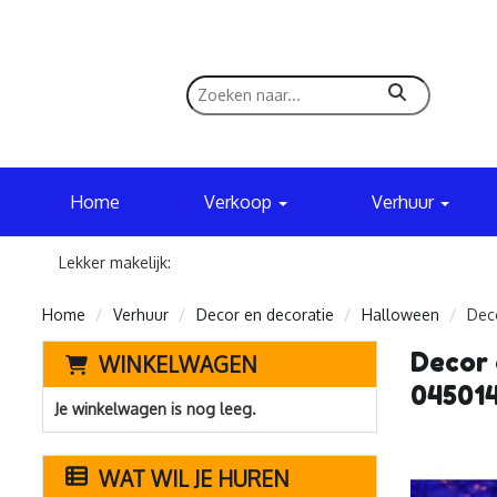
zoeken
Home
Verkoop
Verhuur
Lekker makelijk:
Home
Verhuur
Decor en decoratie
Halloween
Deco
Decor 
WINKELWAGEN
04501
Je winkelwagen is nog leeg.
WAT WIL JE HUREN