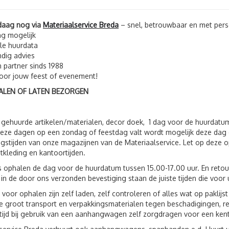
daag nog via
Materiaalservice Breda
– snel, betrouwbaar en met perso
ng mogelijk
ele huurdata
dig advies
n partner sinds 1988
voor jouw feest of evenement!
ALEN OF LATEN BEZORGEN
 gehuurde artikelen/materialen, decor doek, 1 dag voor de huurdatu
eze dagen op een zondag of feestdag valt wordt mogelijk deze dag 
gstijden van onze magazijnen van de Materiaalservice. Let op deze op
tkleding en kantoortijden.
s ophalen de dag voor de huurdatum tussen 15.00-17.00 uur. En reto
 in de door ons verzonden bevestiging staan de juiste tijden die voor 
 voor ophalen zijn zelf laden, zelf controleren of alles wat op paklij
 groot transport en verpakkingsmaterialen tegen beschadigingen, r
ltijd bij gebruik van een aanhangwagen zelf zorgdragen voor een ken