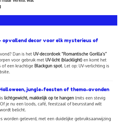
maar vereist wat
g
 opvallend decor voor elk mysterieus of
avond? Dan is het
UV-decordoek “Romantische Gorilla’s”
worpen voor gebruik met
UV-licht (blacklight)
en komt het
s
of een krachtige
Blackgun spot
. Let op: UV-verlichting is
site.
 Halloween, jungle-feesten of thema-avonden
 is
lichtgewicht, makkelijk op te hangen
(mits een stevig
f je nu een loods, café, feestzaal of beursstand wilt
wordt belicht.
s worden geleverd, met een duidelijke gebruiksaanwijzing