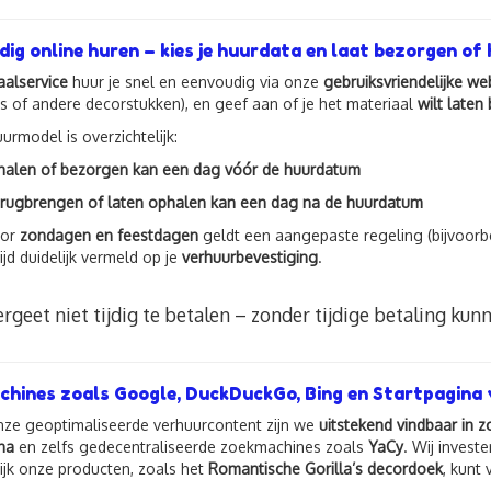
ig online huren – kies je huurdata en laat bezorgen of 
aalservice
huur je snel en eenvoudig via onze
gebruiksvriendelijke we
ts of andere decorstukken), en geef aan of je het materiaal
wilt laten
urmodel is overzichtelijk:
halen of bezorgen kan een dag vóór de huurdatum
rugbrengen of laten ophalen kan een dag na de huurdatum
oor
zondagen en feestdagen
geldt een aangepaste regeling (bijvoorb
tijd duidelijk vermeld op je
verhuurbevestiging
.
ergeet niet tijdig te betalen – zonder tijdige betaling kun
hines zoals Google, DuckDuckGo, Bing en Startpagina 
nze geoptimaliseerde verhuurcontent zijn we
uitstekend vindbaar in 
na
en zelfs gedecentraliseerde zoekmachines zoals
YaCy
. Wij invest
jk onze producten, zoals het
Romantische Gorilla’s decordoek
, kunt