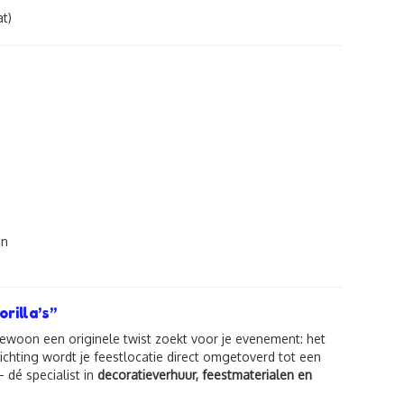
at)
en
rilla’s”
gewoon een originele twist zoekt voor je evenement: het
ichting wordt je feestlocatie direct omgetoverd tot een
 dé specialist in
decoratieverhuur, feestmaterialen en