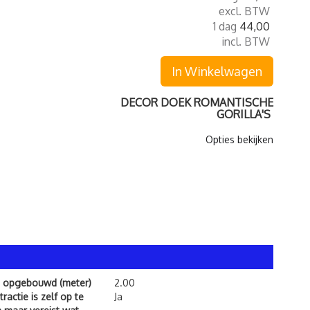
excl. BTW
1 dag
44,00
incl. BTW
In Winkelwagen
DECOR DOEK ROMANTISCHE
GORILLA'S
Opties bekijken
 opgebouwd (meter)
2.00
ractie is zelf op te
Ja