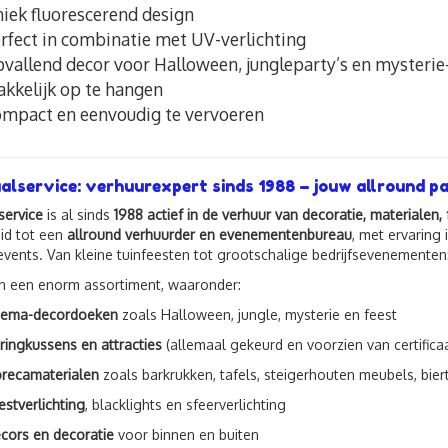
iek fluorescerend design
rfect in combinatie met UV-verlichting
vallend decor voor Halloween, jungleparty’s en mysteri
kkelijk op te hangen
mpact en eenvoudig te vervoeren
alservice: verhuurexpert sinds 1988 – jouw allround 
service
is al sinds
1988 actief in de verhuur van decoratie, materiale
id tot een
allround verhuurder en evenementenbureau
, met ervaring 
 events. Van kleine tuinfeesten tot grootschalige bedrijfsevenementen
n een enorm assortiment, waaronder:
ema-decordoeken
zoals Halloween, jungle, mysterie en feest
ringkussens en attracties
(allemaal gekeurd en voorzien van certificaa
recamaterialen
zoals barkrukken, tafels, steigerhouten meubels, bierta
estverlichting
, blacklights en sfeerverlichting
cors en decoratie
voor binnen en buiten