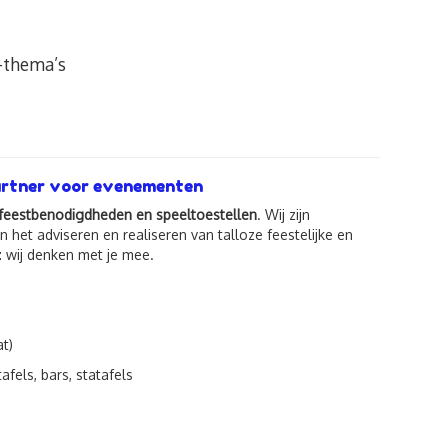
e-thema’s
partner voor evenementen
n, feestbenodigdheden en speeltoestellen
. Wij zijn
in het adviseren en realiseren van talloze feestelijke en
: wij denken met je mee.
t)
fels, bars, statafels