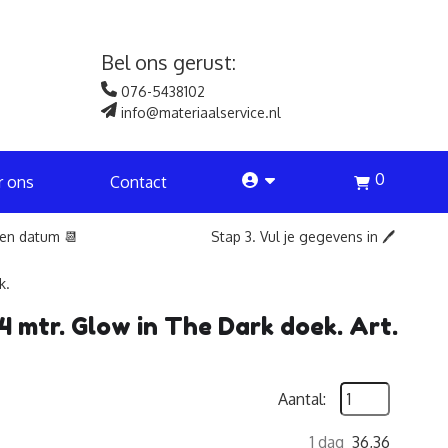
Bel ons gerust:
076-5438102
info@materiaalservice.nl
0
account
r ons
Contact
een datum 📆
Stap 3. Vul je gegevens in 🖊️
k.
4 mtr. Glow in The Dark doek. Art.
Aantal:
1 dag
36,36