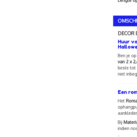
Lengte o
OMSCHR
DECOR 
Huur va
Hallow
Ben je op
van 2 x 2
beste tot
niet inbe
Een rom
Het
Roman
ophangpun
aankleden
Bij
Materi
indien no