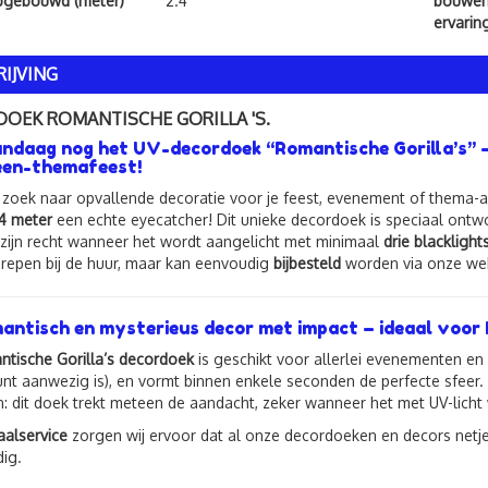
pgebouwd (meter)
2.4
bouwen 
ervarin
IJVING
DOEK ROMANTISCHE GORILLA 'S.
ndaag nog het UV-decordoek “Romantische Gorilla’s” –
een-themafeest!
 zoek naar opvallende decoratie voor je feest, evenement of thema-
,4 meter
een echte eyecatcher! Dit unieke decordoek is speciaal ont
 zijn recht wanneer het wordt aangelicht met minimaal
drie blacklight
grepen bij de huur, maar kan eenvoudig
bijbesteld
worden via onze web
antisch en mysterieus decor met impact – ideaal voor
tische Gorilla’s decordoek
is geschikt voor allerlei evenementen en
t aanwezig is), en vormt binnen enkele seconden de perfecte sfeer. O
: dit doek trekt meteen de aandacht, zeker wanneer het met UV-licht 
aalservice
zorgen wij ervoor dat al onze decordoeken en decors netje
dig.