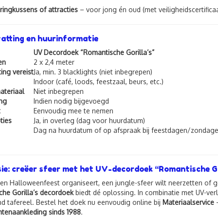
ringkussens of attracties
– voor jong én oud (met veiligheidscertifica
tting en huurinformatie
UV Decordoek “Romantische Gorilla’s”
en
2 x 2,4 meter
ing vereist
Ja, min. 3 blacklights (niet inbegrepen)
Indoor (café, loods, feestzaal, beurs, etc.)
teriaal
Niet inbegrepen
ng
Indien nodig bijgevoegd
t
Eenvoudig mee te nemen
ties
Ja, in overleg (dag voor huurdatum)
Dag na huurdatum of op afspraak bij feestdagen/zondag
ie: creëer sfeer met het UV-decordoek “Romantische Go
een Halloweenfeest organiseert, een jungle-sfeer wilt neerzetten of 
he Gorilla’s decordoek
biedt dé oplossing. In combinatie met UV-verl
d tafereel. Bestel het doek nu eenvoudig online bij
Materiaalservice
–
tenaankleding sinds 1988
.