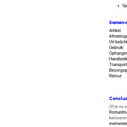
Sp
Samenva
Artikel
Afmeting
UV-belicht
Gebruik
Ophangma
Handleidi
Transpor
Bezorgop
Retour
Conclus
Of je nu 
Romantisc
betoveren
evenemen