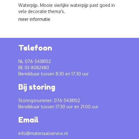
Waterpijp. Mooie sierlijke waterpijp past goed in
vele decoratie thema's.
meer informatie
Telefoon
NL 076-5438102
BE 03-8082480
Bereikbaar tussen 8:30 en 17:30 uur
Bij storing
Storingsnummer: 076-5438102
Bereikbaar tussen 17:30 uur en 21:00 uur
Email
info@materiaalservice.nl