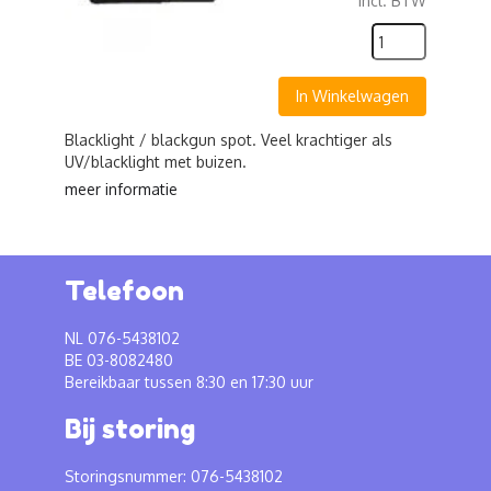
incl. BTW
In Winkelwagen
Blacklight / blackgun spot. Veel krachtiger als
UV/blacklight met buizen.
meer informatie
Telefoon
NL 076-5438102
BE 03-8082480
Bereikbaar tussen 8:30 en 17:30 uur
Bij storing
Storingsnummer: 076-5438102