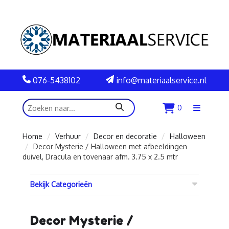
076-5438102
info@materiaalservice.nl
zoeken
0
Menu
openen
Home
Verhuur
Decor en decoratie
Halloween
Decor Mysterie / Halloween met afbeeldingen
duivel, Dracula en tovenaar afm. 3.75 x 2.5 mtr
Bekijk Categorieën
Decor Mysterie /