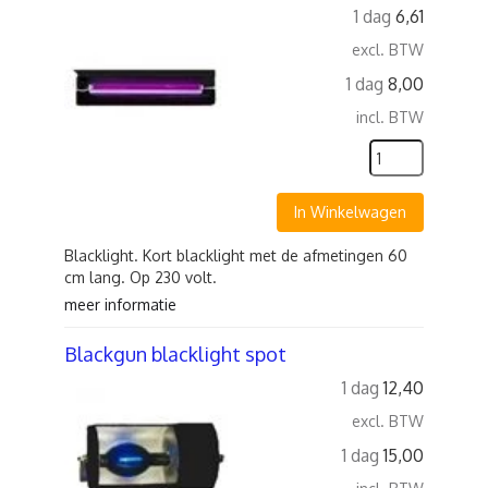
1 dag
6,61
excl. BTW
1 dag
8,00
incl. BTW
In Winkelwagen
Blacklight. Kort blacklight met de afmetingen 60
cm lang. Op 230 volt.
meer informatie
Blackgun blacklight spot
1 dag
12,40
excl. BTW
1 dag
15,00