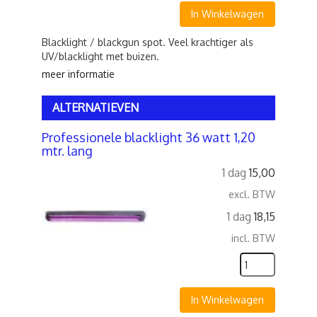
In Winkelwagen
Blacklight / blackgun spot. Veel krachtiger als
UV/blacklight met buizen.
meer informatie
ALTERNATIEVEN
Professionele blacklight 36 watt 1,20
mtr. lang
1 dag
15,00
excl. BTW
1 dag
18,15
incl. BTW
In Winkelwagen