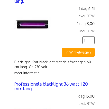
lang.
1 dag
6,61
excl. BTW
1 dag
8,00
incl. BTW
In Winkelwagen
Blacklight. Kort blacklight met de afmetingen 60
cm lang. Op 230 volt.
meer informatie
Professionele blacklight 36 watt 1,20
mtr. lang
1 dag
15,00
excl. BTW