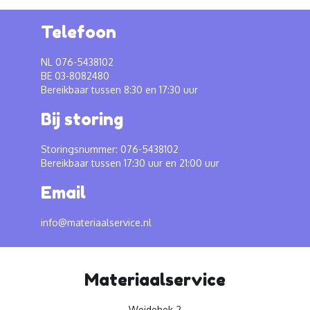
Telefoon
NL 076-5438102
BE 03-8082480
Bereikbaar tussen 8:30 en 17:30 uur
Bij storing
Storingsnummer: 076-5438102
Bereikbaar tussen 17:30 uur en 21:00 uur
Email
info@materiaalservice.nl
Materiaalservice
Weidehek 2