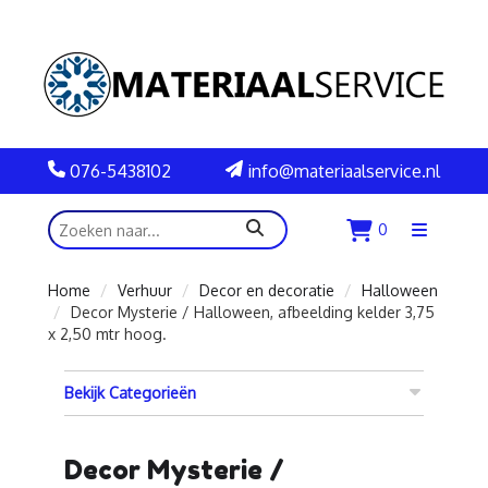
076-5438102
info@materiaalservice.nl
zoeken
0
Menu
openen
Home
Verhuur
Decor en decoratie
Halloween
Decor Mysterie / Halloween, afbeelding kelder 3,75
x 2,50 mtr hoog.
Bekijk Categorieën
Decor Mysterie /