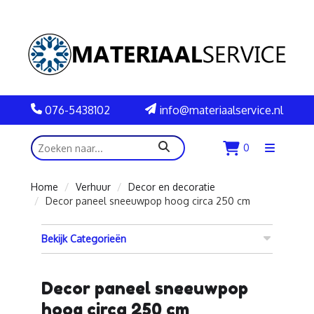
076-5438102
info@materiaalservice.nl
zoeken
0
Menu
openen
Home
Verhuur
Decor en decoratie
Decor paneel sneeuwpop hoog circa 250 cm
Bekijk Categorieën
Decor paneel sneeuwpop
hoog circa 250 cm