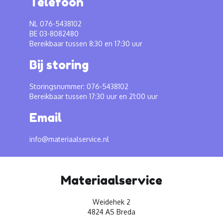
Telefoon
NL 076-5438102
BE 03-8082480
Bereikbaar tussen 8:30 en 17:30 uur
Bij storing
Storingsnummer: 076-5438102
Bereikbaar tussen 17:30 uur en 21:00 uur
Email
info@materiaalservice.nl
Materiaalservice
Weidehek 2
4824 AS Breda