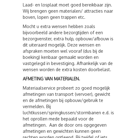
Laad- en losplaat moet goed bereikbaar zijn.
Wij brengen geen materialen/ attracties naar
boven, lopen geen trappen etc.
Mocht u extra wensen hebben zoals
bijvoorbeeld andere bezorgtijden of een
bezorgvenster, extra hulp, opbouw/afbouw is
dit uiteraard mogelijk. Deze wensen en
afspraken moeten wel vooraf (dus bij de
boeking) kenbaar gemaakt worden en
vastgelegd in bevestiging. Afhankelijk van de
wensen worden de extra kosten doorbelast.
AFMETING VAN MATERIALEN.
Materiaalservice probeert zo goed mogelijk
afmetingen van transport (vervoer), gewicht
en de afmetingen bij opbouw/gebruik te
vermelden. Bij
luchtkussen/springkussen/stormbanen e.d. is
het oprollen mede bepaald voor de
afmetingen. Aan de door ons opgegeven
afmetingen en gewichten kunnen geen
rechten worden ontleend. Bij twijfel of iets