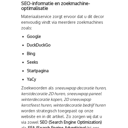
SEO-informatie en zoekmachine-
optimalisatie
Materiaalservice zorgt ervoor dat u dit decor
eenvoudig vindt via meerdere zoekmachines
zoals:
Google
DuckDuckGo
Bing
Seeks
Startpagina
YaCy
Zoekwoorden als
sneeuwpop decoratie huren
,
kerstdecoratie 2D huren
,
sneeuwpop paneel
winterdecoratie kopen
,
2D sneeuwpop
kerstfeest huren
,
winterdecoratie bedrijf huren
worden strategisch toegepast op onze
website en in dit artikel. Zo zorgen wij dat u
via zowel
SEO (Search Engine Optimization)
als
SEA (Search Engine Advertising)
bij ons