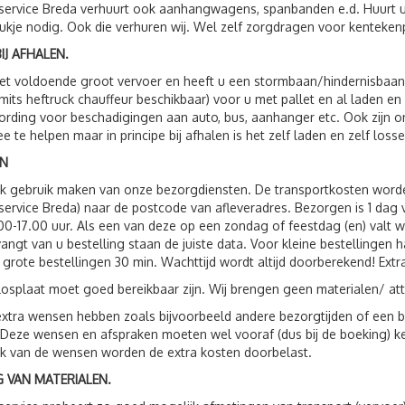
service Breda verhuurt ook aanhangwagens, spanbanden e.d. Huurt 
ukje nodig. Ook die verhuren wij. Wel zelf zorgdragen voor kenteken
IJ AFHALEN.
t voldoende groot vervoer en heeft u een stormbaan/hindernisbaan, 
(mits heftruck chauffeur beschikbaar) voor u met pallet en al laden e
rding voor beschadigingen aan auto, bus, aanhanger etc. Ook zijn
e te helpen maar in principe bij afhalen is het zelf laden en zelf losse
N
ok gebruik maken van onze bezorgdiensten. De transportkosten wor
service Breda) naar de postcode van afleveradres. Bezorgen is 1 da
00-17.00 uur. Als een van deze op een zondag of feestdag (en) valt 
vangt van u bestelling staan de juiste data. Voor kleine bestellingen 
 grote bestellingen 30 min. Wachttijd wordt altijd doorberekend! Extr
losplaat moet goed bereikbaar zijn. Wij brengen geen materialen/ att
xtra wensen hebben zoals bijvoorbeeld andere bezorgtijden of een be
 Deze wensen en afspraken moeten wel vooraf (dus bij de boeking) 
jk van de wensen worden de extra kosten doorbelast.
 VAN MATERIALEN.