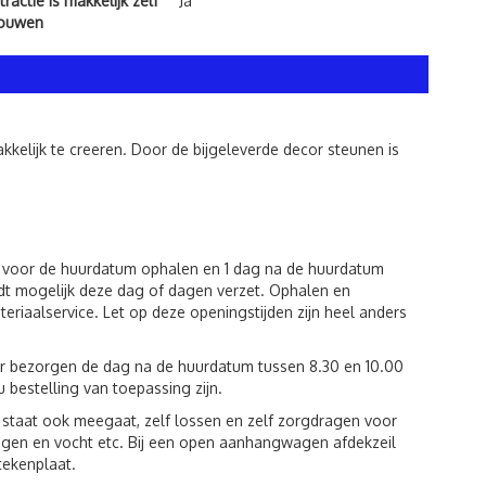
ractie is makkelijk zelf
Ja
bouwen
kkelijk te creeren. Door de bijgeleverde decor steunen is
g voor de huurdatum ophalen en 1 dag na de huurdatum
dt mogelijk deze dag of dagen verzet. Ophalen en
riaalservice. Let op deze openingstijden zijn heel anders
ur bezorgen de dag na de huurdatum tussen 8.30 en 10.00
u bestelling van toepassing zijn.
st staat ook meegaat, zelf lossen en zelf zorgdragen voor
egen en vocht etc. Bij een open aanhangwagen afdekzeil
tekenplaat.