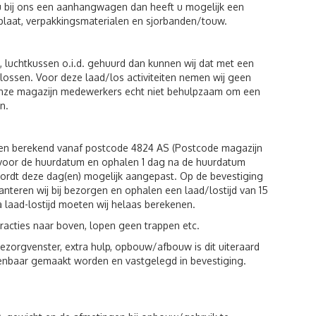
u bij ons een aanhangwagen dan heeft u mogelijk een
plaat, verpakkingsmaterialen en sjorbanden/touw.
luchtkussen o.i.d. gehuurd dan kunnen wij dat met een
n lossen. Voor deze laad/los activiteiten nemen wij geen
 onze magazijn medewerkers echt niet behulpzaam om een
n.
den berekend vanaf postcode 4824 AS (Postcode magazijn
g voor de huurdatum en ophalen 1 dag na de huurdatum
wordt deze dag(en) mogelijk aangepast. Op de bevestiging
hanteren wij bij bezorgen en ophalen een laad/lostijd van 15
a laad-lostijd moeten wij helaas berekenen.
racties naar boven, lopen geen trappen etc.
zorgvenster, extra hulp, opbouw/afbouw is dit uiteraard
kenbaar gemaakt worden en vastgelegd in bevestiging.