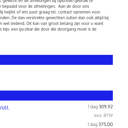
), gewicht en de afmetingen bij opbouw/gebruik te
de bepaald voor de afmetingen. Aan de door ons
twijfel of iets past graag tel. contact opnemen voor
den. De dan verstrekte gewichten zullen dan ook altijd bij
 wel leidend. Dit kan van groot belang zijn voor u want
 bijv. een ijscokar die door die doorgang moet is de
1 dag
309,92
Volt.
excl. BTW
1 dag
375,00