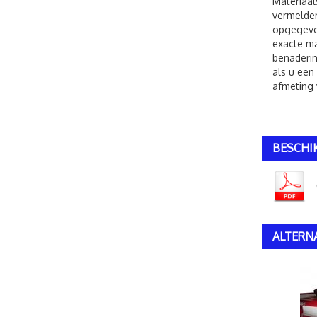
Materiaal
vermelden
opgegeven
exacte ma
benaderin
als u een
afmeting 
BESCHI
ALTERN