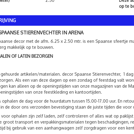
eter)
2.50
Deze att
op te 
IJVING
SPAANSE STIERENVECHTER IN ARENA
paanse decor met de afm. 6.25 x 2.50 mtr. is een Spaanse sfeertje ma
 erg makkelijk op te bouwen.
HALEN OF LATEN BEZORGEN
 gehuurde artikelen/materialen. decor Spaanse Stierenvechter, 1 da
zorgen. Als een van deze dagen op een zondag of feestdag valt wor
gen kan alleen op de openingstijden van onze magazijnen van de Mate
eningstijden van onze feestkleding en kantoortijden.
s ophalen de dag voor de huurdatum tussen 15.00-17.00 uur. En reto
 in de door ons verzonden bevestiging staan de juiste tijden die voor 
 voor ophalen zijn zelf laden, zelf controleren of alles wat op paklij
 groot transport en verpakkingsmaterialen tegen beschadigingen, r
ltijd bij gebruik van een aanhangwagen zelf zorgdragen voor een ken