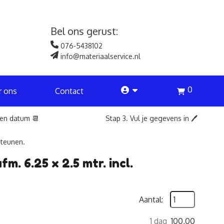
Bel ons gerust:
076-5438102
info@materiaalservice.nl
0
account
r ons
Contact
een datum 📆
Stap 3. Vul je gegevens in 🖊️
steunen.
. 6.25 x 2.5 mtr. incl.
Aantal:
1 dag
100,00