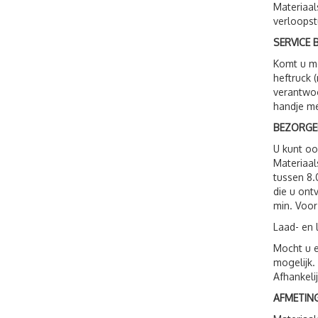
Materiaal
verloopst
SERVICE B
Komt u me
heftruck 
verantwoo
handje me
BEZORGE
U kunt o
Materiaal
tussen 8.
die u ont
min. Voor
Laad- en 
Mocht u e
mogelijk.
Afhankeli
AFMETING