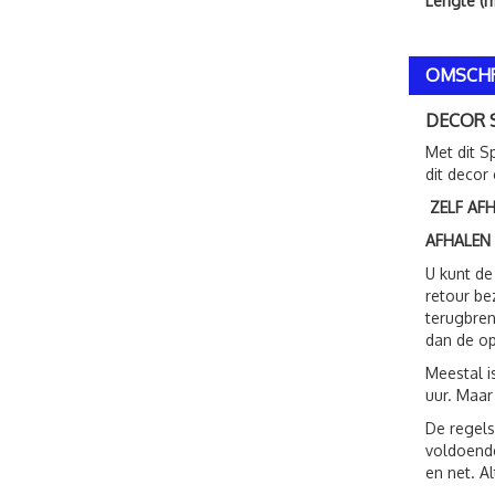
Lengte (m
OMSCHR
DECOR 
Met dit S
dit decor
ZELF AF
AFHALEN
U kunt de
retour be
terugbren
dan de op
Meestal i
uur. Maar
De regels
voldoende
en net. A