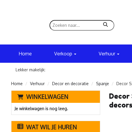
zoeken
Home
Verkoop
Verhuur
Lekker makelijk:
Home
Verhuur
Decor en decoratie
Spanje
Decor S
Decor 
WINKELWAGEN
decors
Je winkelwagen is nog leeg.
WAT WIL JE HUREN