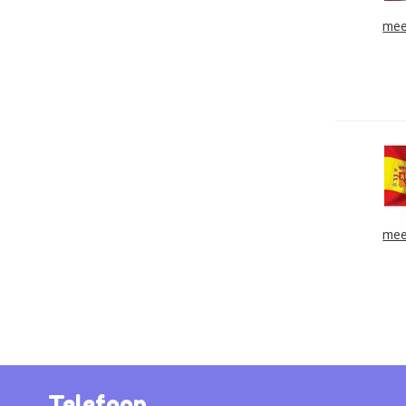
mee
mee
Telefoon