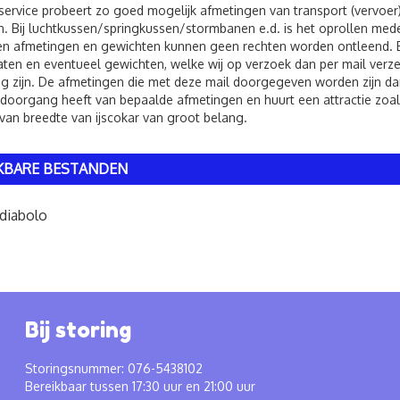
service probeert zo goed mogelijk afmetingen van transport (vervoer
. Bij luchtkussen/springkussen/stormbanen e.d. is het oprollen me
 afmetingen en gewichten kunnen geen rechten worden ontleend. Bij 
ten en eventueel gewichten, welke wij op verzoek dan per mail verzen
g zijn. De afmetingen die met deze mail doorgegeven worden zijn dan
 doorgang heeft van bepaalde afmetingen en huurt een attractie zoals
van breedte van ijscokar van groot belang.
KBARE BESTANDEN
diabolo
Bij storing
Storingsnummer: 076-5438102
Bereikbaar tussen 17:30 uur en 21:00 uur