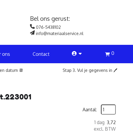
Bel ons gerust:
076-5438102
info@materiaalservice.nl
0
account
r ons
Contact
een datum 📆
Stap 3. Vul je gegevens in 🖊️
rt.223001
Aantal:
1 dag
3,72
excl. BTW