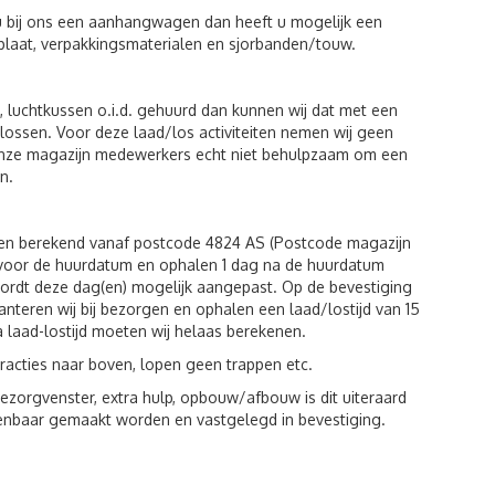
u bij ons een aanhangwagen dan heeft u mogelijk een
plaat, verpakkingsmaterialen en sjorbanden/touw.
luchtkussen o.i.d. gehuurd dan kunnen wij dat met een
n lossen. Voor deze laad/los activiteiten nemen wij geen
 onze magazijn medewerkers echt niet behulpzaam om een
n.
den berekend vanaf postcode 4824 AS (Postcode magazijn
g voor de huurdatum en ophalen 1 dag na de huurdatum
wordt deze dag(en) mogelijk aangepast. Op de bevestiging
hanteren wij bij bezorgen en ophalen een laad/lostijd van 15
a laad-lostijd moeten wij helaas berekenen.
racties naar boven, lopen geen trappen etc.
zorgvenster, extra hulp, opbouw/afbouw is dit uiteraard
kenbaar gemaakt worden en vastgelegd in bevestiging.