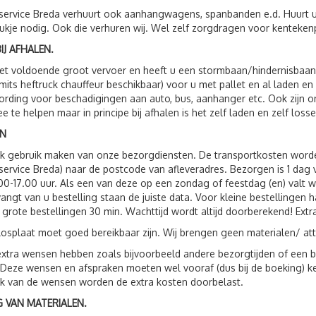
service Breda verhuurt ook aanhangwagens, spanbanden e.d. Huurt 
ukje nodig. Ook die verhuren wij. Wel zelf zorgdragen voor kenteken
IJ AFHALEN.
t voldoende groot vervoer en heeft u een stormbaan/hindernisbaan, 
(mits heftruck chauffeur beschikbaar) voor u met pallet en al laden e
rding voor beschadigingen aan auto, bus, aanhanger etc. Ook zijn
e te helpen maar in principe bij afhalen is het zelf laden en zelf losse
N
ok gebruik maken van onze bezorgdiensten. De transportkosten wor
service Breda) naar de postcode van afleveradres. Bezorgen is 1 da
00-17.00 uur. Als een van deze op een zondag of feestdag (en) valt 
vangt van u bestelling staan de juiste data. Voor kleine bestellingen 
 grote bestellingen 30 min. Wachttijd wordt altijd doorberekend! Extr
losplaat moet goed bereikbaar zijn. Wij brengen geen materialen/ att
xtra wensen hebben zoals bijvoorbeeld andere bezorgtijden of een be
 Deze wensen en afspraken moeten wel vooraf (dus bij de boeking) 
jk van de wensen worden de extra kosten doorbelast.
 VAN MATERIALEN.