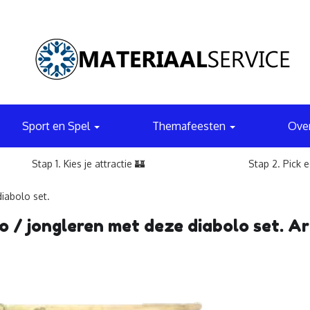
Sport en Spel
Themafeesten
Ove
Stap 1. Kies je attractie 🏰
Stap 2. Pick 
iabolo set.
o / jongleren met deze diabolo set. A