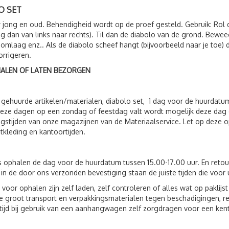
O SET
 jong en oud. Behendigheid wordt op de proef gesteld. Gebruik: Rol d
ig dan van links naar rechts). Til dan de diabolo van de grond. Bewe
omlaag enz.. Als de diabolo scheef hangt (bijvoorbeeld naar je toe) d
orrigeren.
HALEN OF LATEN BEZORGEN
 gehuurde artikelen/materialen, diabolo set, 1 dag voor de huurdat
eze dagen op een zondag of feestdag valt wordt mogelijk deze dag 
gstijden van onze magazijnen van de Materiaalservice. Let op deze op
tkleding en kantoortijden.
s ophalen de dag voor de huurdatum tussen 15.00-17.00 uur. En reto
 in de door ons verzonden bevestiging staan de juiste tijden die voor 
 voor ophalen zijn zelf laden, zelf controleren of alles wat op paklij
 groot transport en verpakkingsmaterialen tegen beschadigingen, r
ltijd bij gebruik van een aanhangwagen zelf zorgdragen voor een ken