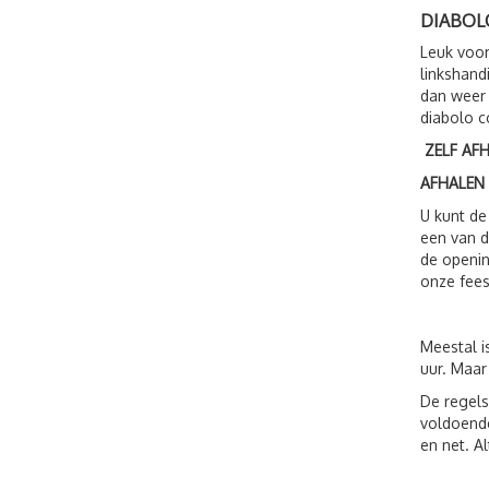
DIABOL
Leuk voor
linkshand
dan weer 
diabolo c
ZELF AF
AFHALEN
U kunt de
een van d
de openin
onze fees
Meestal i
uur. Maar
De regels
voldoende
en net. A