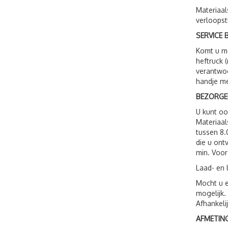
Materiaal
verloopst
SERVICE B
Komt u me
heftruck 
verantwoo
handje me
BEZORGE
U kunt o
Materiaal
tussen 8.
die u ont
min. Voor
Laad- en 
Mocht u e
mogelijk.
Afhankeli
AFMETING