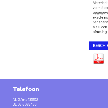
Materiaal
vermelden
opgegeven
exacte ma
benaderin
als u een
afmeting 
BESCHI
Telefoon
NL 076-5438102
BE 03-8082480