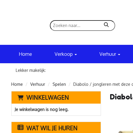
zoeken
Home
Verkoop
Verhuur
Lekker makelijk:
Home
Verhuur
Spelen
Diabolo / jongleren met deze d
Diabol
WINKELWAGEN
Je winkelwagen is nog leeg.
WAT WIL JE HUREN