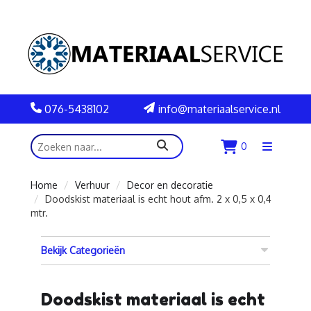
076-5438102
info@materiaalservice.nl
zoeken
0
Menu
openen
Home
Verhuur
Decor en decoratie
Doodskist materiaal is echt hout afm. 2 x 0,5 x 0,4
mtr.
Bekijk Categorieën
Doodskist materiaal is echt