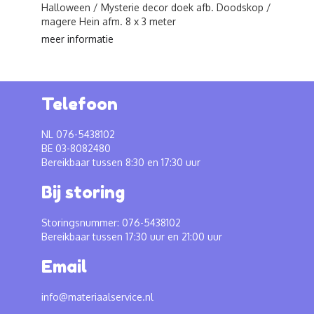
Halloween / Mysterie decor doek afb. Doodskop /
magere Hein afm. 8 x 3 meter
meer informatie
Telefoon
NL 076-5438102
BE 03-8082480
Bereikbaar tussen 8:30 en 17:30 uur
Bij storing
Storingsnummer: 076-5438102
Bereikbaar tussen 17:30 uur en 21:00 uur
Email
info@materiaalservice.nl