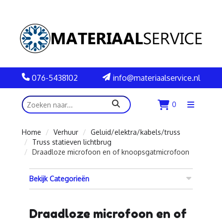
076-5438102
info@materiaalservice.nl
zoeken
0
Menu
openen
Home
Verhuur
Geluid/elektra/kabels/truss
Truss statieven lichtbrug
Draadloze microfoon en of knoopsgatmicrofoon
Bekijk Categorieën
Draadloze microfoon en of