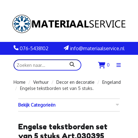
076-5438102
info@materiaalservice.nl
zoeken
0
Menu
openen
Home
Verhuur
Decor en decoratie
Engeland
Engelse tekstborden set van 5 stuks.
Bekijk Categorieën
Engelse tekstborden set
van 5 stuks Art.030395