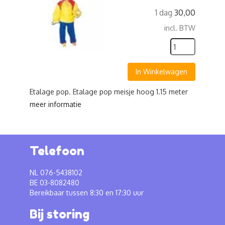
1 dag
30,00
incl. BTW
In Winkelwagen
Etalage pop. Etalage pop meisje hoog 1.15 meter
meer informatie
Telefoon
NL 076-5438102
BE 03-8082480
Bereikbaar tussen 8:30 en 17:30 uur
Bij storing