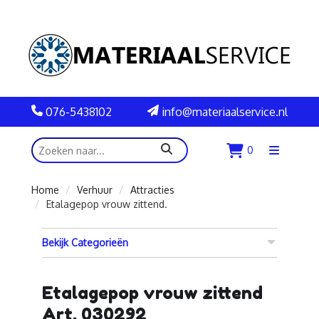
076-5438102
info@materiaalservice.nl
zoeken
0
Menu
openen
Home
Verhuur
Attracties
Etalagepop vrouw zittend.
Bekijk Categorieën
Etalagepop vrouw zittend
Art. 030292