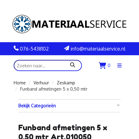
076-5438102
info@materiaalservice.nl
zoeken
0
Menu
openen
Home
Verhuur
Zeskamp
Funband afmetingen 5 x 0,50 mtr
Bekijk Categorieën
Funband afmetingen 5 x
0,50 mtr Art.010050