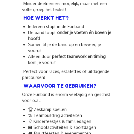
Minder deelnemers mogelijk, maar met een
volle groep het leukst!
HOE WERKT HET?
Iedereen stapt in de Funband
De band loopt
onder je voeten én boven je
hoofd
Samen til je de band op en beweeg je
vooruit
Alleen door
perfect teamwork en timing
kom je vooruit
Perfect voor races, estafettes of uitdagende
parcoursen!
WAARVOOR TE GEBRUIKEN?
Onze Funband is enorm veelzijdig en geschikt
voor o.a.:
🏆 Zeskamp spellen
🤝 Teambuilding activiteiten
🎈 Kinderfeestjes & familiedagen
🏫 Schoolactiviteiten & sportdagen
🏘️ Buurtfeesten & evenementen