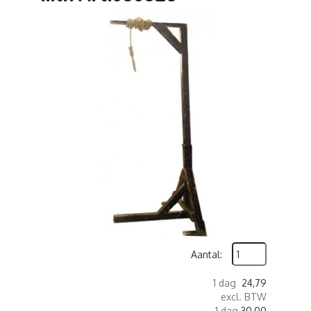
Aantal:
1 dag
24,79
excl. BTW
1 dag
30,00