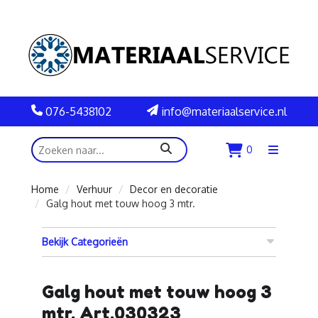
076-5438102
info@materiaalservice.nl
zoeken
0
Menu
openen
Home
Verhuur
Decor en decoratie
Galg hout met touw hoog 3 mtr.
Bekijk Categorieën
Galg hout met touw hoog 3
mtr. Art.030323