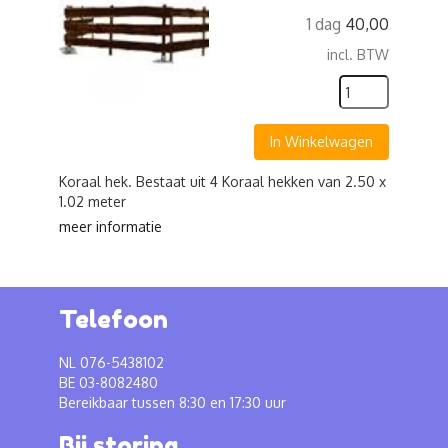
1 dag
40,00
incl. BTW
In Winkelwagen
Koraal hek. Bestaat uit 4 Koraal hekken van 2.50 x
1.02 meter
meer informatie
Telefoon
NL 076-5438102
BE 03-8082480
Bereikbaar tussen 8:30 en 17:30 uur
Bij storing