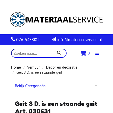
076-5438102
info@materiaalservice.nl
zoeken
0
Menu
openen
Home
Verhuur
Decor en decoratie
Geit 3 D. is een staande geit
Bekijk Categorieën
Geit 3 D. is een staande geit
Art. 030631