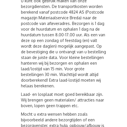
U kunt ook gebruik maken van onze
bezorgdiensten. De transportkosten worden
berekend vanaf postcode 4824 AS (Postcode
magazijn Materiaalservice Breda) naar de
postcode van afleveradres. Bezorgen is 1 dag
voor de huurdatum en ophalen 1 dag na de
huurdatum tussen 8.00-17.00 uur. Als een van
deze op een zondag of feestdag (en) valt
wordt deze dag(en) mogelijk aangepast. Op
de bevestiging die u ontvangt van u bestelling
staan de juiste data. Voor kleine bestellingen
hanteren wij bij bezorgen en ophalen een
laad/lostijd van 15 min. Voor grote
bestellingen 30 min. Wachttijd wordt altijd
doorberekend! Extra laad-lostijd moeten wij
helaas berekenen.
Laad- en losplaat moet goed bereikbaar zijn.
Wij brengen geen materialen/ attracties naar
boven, lopen geen trappen etc.
Mocht u extra wensen hebben zoals
bijvoorbeeld andere bezorgtijden of een
bezorgvenster, extra hulp, opbouw/afbouw is