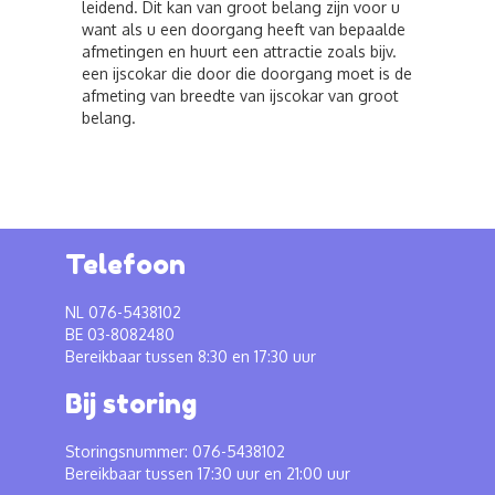
leidend. Dit kan van groot belang zijn voor u
want als u een doorgang heeft van bepaalde
afmetingen en huurt een attractie zoals bijv.
een ijscokar die door die doorgang moet is de
afmeting van breedte van ijscokar van groot
belang.
Telefoon
NL 076-5438102
BE 03-8082480
Bereikbaar tussen 8:30 en 17:30 uur
Bij storing
Storingsnummer: 076-5438102
Bereikbaar tussen 17:30 uur en 21:00 uur