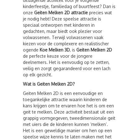
uitdagende activiteit voor je volgende
kinderfeestje, familiedag of buurtfeest? Dan is
onze
Geiten Melken 2D attractie
precies wat
je nodig hebt! Deze speelse attractie is
speciaal ontworpen met kinderen in
gedachten, maar biedt ook plezier voor
volwassenen. Terwijl volwassenen vaak
kiezen voor de complexere en realistischer
ogende
Koe Melken 3D
, is
Geiten Melken 2D
de perfecte keuze voor de jongere
deelnemers. Het is eenvoudig op te zetten,
veilig en zorgt gegarandeerd voor een lach
op elk gezicht.
Wat is Geiten Melken 2D?
Geiten Melken 2D is een eenvoudige en
toegankelijke attractie waarin kinderen de
kans krijgen om te ervaren hoe het is om een
geit te melken. Deze activiteit bestaat uit een
grappig vormgegeven, tweedimensionale geit
met uiers die de kinderen kunnen ‘melken’.
Het is een geweldige manier om hen op een
speelse wijze kennis te laten maken met het