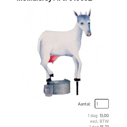
Aantal:
1 dag
13,00
excl. BTW
1 dag
15,73