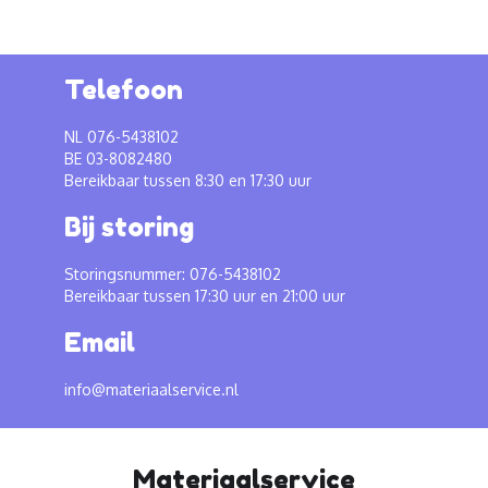
Telefoon
NL 076-5438102
BE 03-8082480
Bereikbaar tussen 8:30 en 17:30 uur
Bij storing
Storingsnummer: 076-5438102
Bereikbaar tussen 17:30 uur en 21:00 uur
Email
info@materiaalservice.nl
Materiaalservice