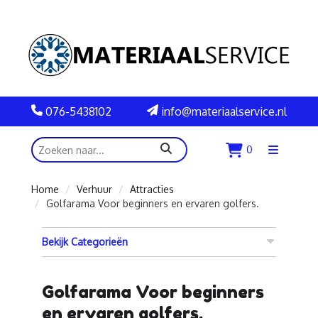
076-5438102
info@materiaalservice.nl
zoeken
0
Menu
openen
Home
Verhuur
Attracties
Golfarama Voor beginners en ervaren golfers.
Bekijk Categorieën
Golfarama Voor beginners
en ervaren golfers.