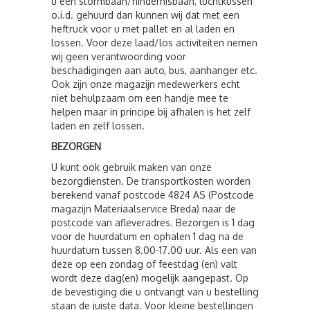
u een stormbaan/hindernisbaan, luchtkussen
o.i.d. gehuurd dan kunnen wij dat met een
heftruck voor u met pallet en al laden en
lossen. Voor deze laad/los activiteiten nemen
wij geen verantwoording voor
beschadigingen aan auto, bus, aanhanger etc.
Ook zijn onze magazijn medewerkers echt
niet behulpzaam om een handje mee te
helpen maar in principe bij afhalen is het zelf
laden en zelf lossen.
BEZORGEN
U kunt ook gebruik maken van onze
bezorgdiensten. De transportkosten worden
berekend vanaf postcode 4824 AS (Postcode
magazijn Materiaalservice Breda) naar de
postcode van afleveradres. Bezorgen is 1 dag
voor de huurdatum en ophalen 1 dag na de
huurdatum tussen 8.00-17.00 uur. Als een van
deze op een zondag of feestdag (en) valt
wordt deze dag(en) mogelijk aangepast. Op
de bevestiging die u ontvangt van u bestelling
staan de juiste data. Voor kleine bestellingen