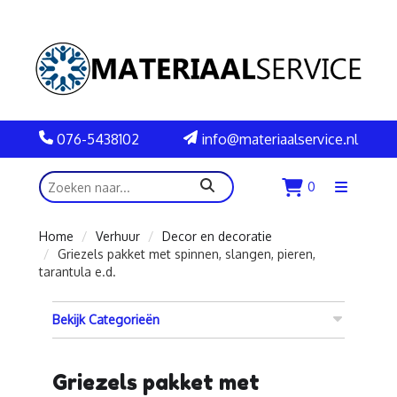
076-5438102
info@materiaalservice.nl
zoeken
0
Menu
openen
Home
Verhuur
Decor en decoratie
Griezels pakket met spinnen, slangen, pieren,
tarantula e.d.
Bekijk Categorieën
Griezels pakket met