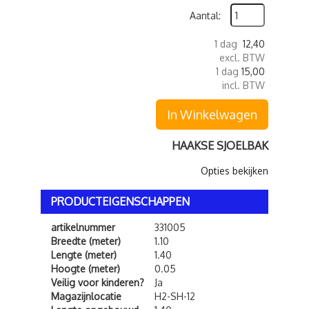
Aantal:
1 dag
12,40
excl. BTW
1 dag
15,00
incl. BTW
In Winkelwagen
HAAKSE SJOELBAK
Opties bekijken
PRODUCTEIGENSCHAPPEN
artikelnummer
331005
Breedte (meter)
1.10
Lengte (meter)
1.40
Hoogte (meter)
0.05
Veilig voor kinderen?
Ja
Magazijnlocatie
H2-SH-12