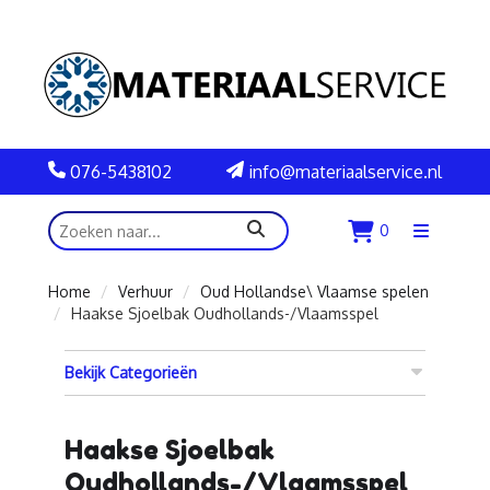
076-5438102
info@materiaalservice.nl
zoeken
0
Menu
openen
Home
Verhuur
Oud Hollandse\ Vlaamse spelen
Haakse Sjoelbak Oudhollands-/Vlaamsspel
Bekijk Categorieën
Haakse Sjoelbak
Oudhollands-/Vlaamsspel