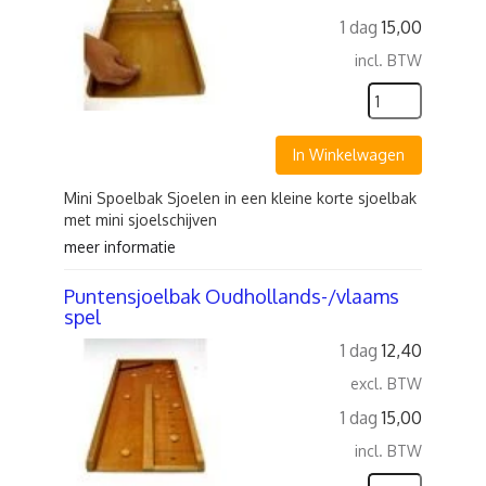
1 dag
15,00
incl. BTW
In Winkelwagen
Mini Spoelbak Sjoelen in een kleine korte sjoelbak
met mini sjoelschijven
meer informatie
Puntensjoelbak Oudhollands-/vlaams
spel
1 dag
12,40
excl. BTW
1 dag
15,00
incl. BTW