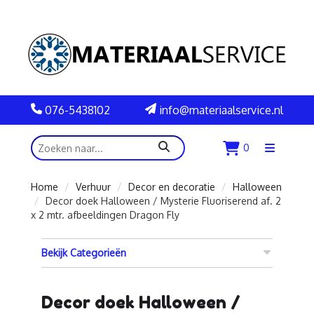
076-5438102
info@materiaalservice.nl
zoeken
0
Menu
openen
Home
Verhuur
Decor en decoratie
Halloween
Decor doek Halloween / Mysterie Fluoriserend af. 2
x 2 mtr. afbeeldingen Dragon Fly
Bekijk Categorieën
Decor doek Halloween /