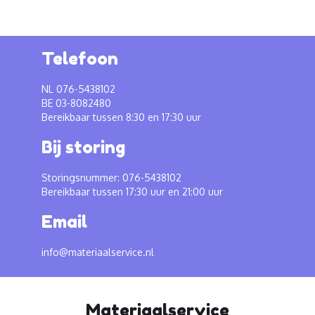
Telefoon
NL 076-5438102
BE 03-8082480
Bereikbaar tussen 8:30 en 17:30 uur
Bij storing
Storingsnummer: 076-5438102
Bereikbaar tussen 17:30 uur en 21:00 uur
Email
info@materiaalservice.nl
Materiaalservice